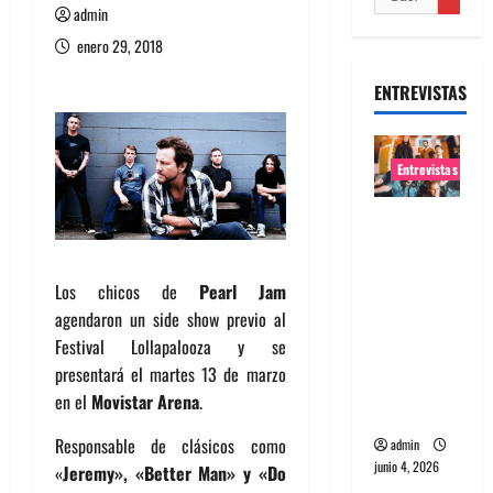
admin
enero 29, 2018
ENTREVISTAS
Entrevistas
Entrevista
banda
Evolfo:
Los chicos de
Pearl Jam
Hablándol
agendaron un side show previo al
e
Festival Lollapalooza y se
directame
presentará el martes 13 de marzo
nte a tu
en el
Movistar Arena
.
espíritu
Responsable de clásicos como
admin
junio 4, 2026
«
Jeremy», «Better Man» y «Do