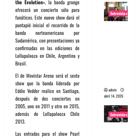
the Evolution
«, la banda grunge
ofrecerá un concierto sólo para
Entrevistas
fanáticos. Este nuevo show dará el
puntapié inicial el recorrido de la
Entrevista
banda norteamericana por
Rudy De
Sudamérica, con presentaciones ya
Anda:
confirmadas en las ediciones de
Conquista
Lollapalooza en Chile, Argentina y
ndo el
Brasil.
mundo,
una tocata
El de Movistar Arena será el sexto
a la vez
show que la banda liderada por
admin
Eddie Vedder realice en Santiago,
abril 14, 2026
después de dos conciertos en
2005, uno en 2011 y otro en 2015,
además de Lollapalooza Chile
Entrevistas
2013.
Entrevista
Las entradas para el show Pearl
a banda