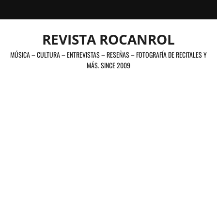
Saltar
al
contenido
REVISTA ROCANROL
MÚSICA – CULTURA – ENTREVISTAS – RESEÑAS – FOTOGRAFÍA DE RECITALES Y
MÁS. SINCE 2009