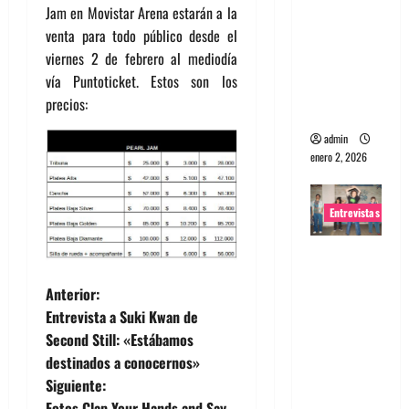
Jam en Movistar Arena estarán a la
portugues
venta para todo público desde el
a
viernes 2 de febrero al mediodía
Maquina:
vía Puntoticket. Estos son los
Directo y
precios:
visceral
admin
enero 2, 2026
Entrevistas
Entrevista
a la banda
N
Anterior:
japonesa
Entrevista a Suki Kwan de
Zoobombs
a
Second Still: «Estábamos
: Una
destinados a conocernos»
v
energía
Siguiente:
salvaje
Fotos Clap Your Hands and Say