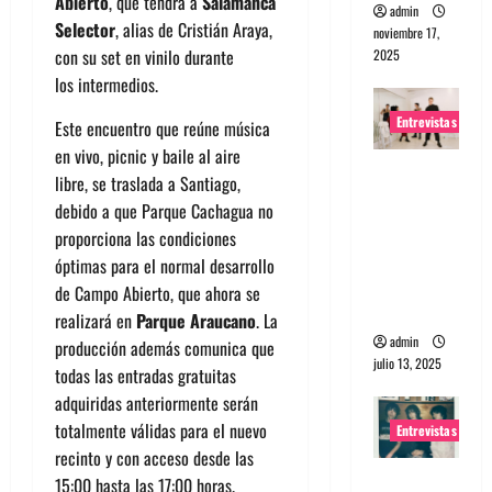
Abierto
, que tendrá a
Salamanca
admin
Selector
, alias de Cristián Araya,
noviembre 17,
con su set en vinilo durante
2025
los intermedios.
Entrevistas
Este encuentro que reúne música
en vivo, picnic y baile al aire
Entrevista
libre, se traslada a Santiago,
a The
debido a que Parque Cachagua no
Wants: Su
proporciona las condiciones
universo
óptimas para el normal desarrollo
distorsion
de Campo Abierto, que ahora se
ado
realizará en
Parque Araucano
. La
admin
producción además comunica que
julio 13, 2025
todas las entradas gratuitas
adquiridas anteriormente serán
totalmente válidas para el nuevo
Entrevistas
recinto y con acceso desde las
Entrevista:
15:00 hasta las 17:00 horas.