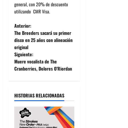
general, con 20% de descuento
utilizando CMR Visa.
N
Anterior:
The Breeders sacará su primer
a
disco en 25 años con alineación
original
v
Siguiente:
e
Muere vocalista de The
Cranberries, Dolores O’Riordan
g
a
HISTORIAS RELACIONADAS
c
i
ó