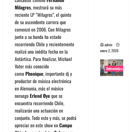
cantautor chileno
Fernando
portugues
Milagros
, mostrará su más
a
reciente LP “Milagros”, el quinto
Maquina:
de su ascendente carrera que
Directo y
comenzó en 2006. Con Milagros
visceral
junto a su banda ha estado
recorriendo Chile y recientemente
admin
enero 2, 2026
realizó una inédita fecha en la
Antártica. Para finalizar, Michael
Vater más conocido
Entrevistas
como
Phonique
, importante dj y
productor de música electrónica
Entrevista
en Alemania, más el músico
a la banda
noruego
Erlend Øye
que se
japonesa
encuentra recorriendo Chile,
Zoobombs
realizarán una actuación en
: Una
conjunto. Todo esto y más, se podrá
energía
apreciar en este show en
Campo
salvaje