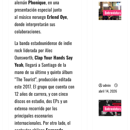
alemán
Phonique
, en una
presentación especial junto
Entrevistas
al músico noruego
Erlend Oye
,
donde interpretarán sus
Entrevista
colaboraciones.
Rudy De
Anda:
La banda estadounidense de indie
Conquista
rock liderada por Alec
ndo el
Ounsworth,
Clap Your Hands Say
mundo,
Yeah
, llegará a Santiago de la
una tocata
mano de su último y quinto álbum
a la vez
“The Tourist”, producción editada
admin
este 2017. El grupo que cuenta con
abril 14, 2026
12 años de carrera, y con cinco
discos en estudio, dos EPs y un
extenso recorrido por los
Entrevistas
principales escenarios
Entrevista
internacionales. Por otro lado, el
a banda