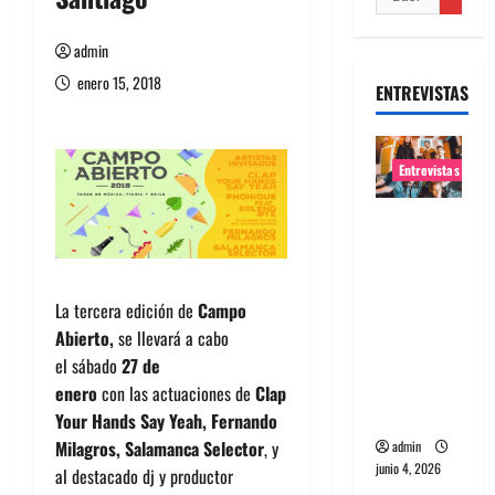
admin
enero 15, 2018
ENTREVISTAS
Entrevistas
Entrevista
banda
Evolfo:
Hablándol
La tercera edición de
Campo
e
Abierto,
se llevará a cabo
directame
el sábado
27 de
nte a tu
enero
con
las actuaciones de
Clap
espíritu
Your Hands Say Yeah, Fernando
Milagros, Salamanca Selector
, y
admin
junio 4, 2026
al destacado dj y productor