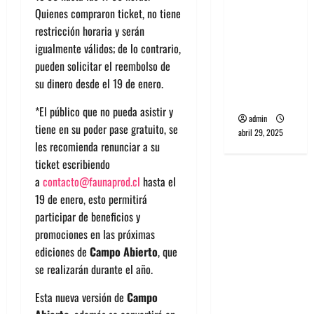
banda
Quienes compraron ticket, no tiene
PCR, No
restricción horaria y serán
Wave y Art
igualmente válidos; de lo contrario,
punk de
pueden solicitar el reembolso de
Corea del
su dinero desde el 19 de enero.
Sur
*El público que no pueda asistir y
admin
tiene en su poder pase gratuito, se
abril 29, 2025
les recomienda renunciar a su
ticket escribiendo
a
contacto@faunaprod.cl
hasta el
19 de enero, esto permitirá
participar de beneficios y
promociones en las próximas
ediciones de
Campo Abierto
, que
se realizarán durante el año.
Esta nueva versión de
Campo