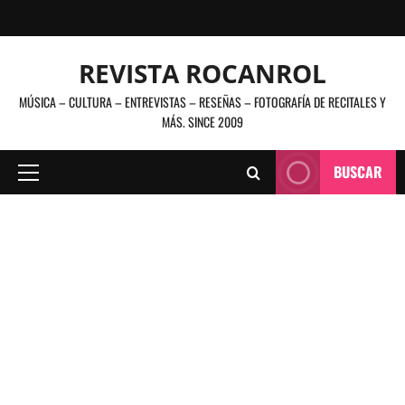
Saltar
al
contenido
REVISTA ROCANROL
MÚSICA – CULTURA – ENTREVISTAS – RESEÑAS – FOTOGRAFÍA DE RECITALES Y
MÁS. SINCE 2009
BUSCAR
Menú
principal