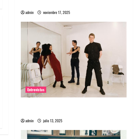
energía salvaje
admin
noviembre 17, 2025
Entrevistas
Entrevista a The Wants: Su universo
distorsionado
admin
julio 13, 2025