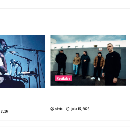
Recitales
High Vis confirma su esperado
 Chile: La historia
debut en Chile
l público chileno
admin
julio 15, 2026
, 2026