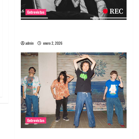
Entrevistas
Entrevista a banda portuguesa Maquina:
Directo y visceral
admin
enero 2, 2026
Entrevistas
Entrevista a la banda japonesa Zoobombs: Una