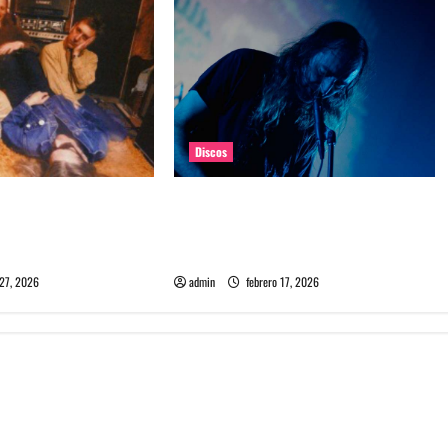
Discos
estrena single “Mary
A Place To Bury Strangers lanzará
ia nuevo disco
nuevo álbum llamado Rare and
uzz Club Records
Deadly
 27, 2026
admin
febrero 17, 2026