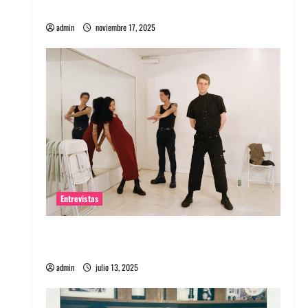
energía salvaje
admin
noviembre 17, 2025
Entrevistas
Entrevista a The Wants: Su universo
distorsionado
admin
julio 13, 2025