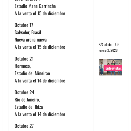
Estadio Mane Garrincha
portugues
A la venta el 15 de diciembre
a
Maquina:
Octubre 17
Directo y
Salvador, Brasil
visceral
Nueva arena nueva
admin
A la venta el 15 de diciembre
enero 2, 2026
Octubre 21
Hermoso,
Entrevistas
Estadio del Mineirao
A la venta el 14 de diciembre
Entrevista
a la banda
Octubre 24
japonesa
Río de Janeiro,
Zoobombs
Estadio del Ibiza
: Una
A la venta el 14 de diciembre
energía
salvaje
Octubre 27