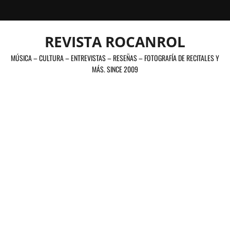
Saltar
al
contenido
REVISTA ROCANROL
MÚSICA – CULTURA – ENTREVISTAS – RESEÑAS – FOTOGRAFÍA DE RECITALES Y
MÁS. SINCE 2009