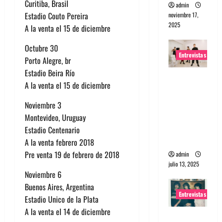
Curitiba, Brasil
admin
Estadio Couto Pereira
noviembre 17,
2025
A la venta el 15 de diciembre
Octubre 30
Entrevistas
Porto Alegre, br
Estadio Beira Río
Entrevista
A la venta el 15 de diciembre
a The
Wants: Su
Noviembre 3
universo
Montevideo, Uruguay
distorsion
Estadio Centenario
ado
A la venta febrero 2018
Pre venta 19 de febrero de 2018
admin
julio 13, 2025
Noviembre 6
Buenos Aires, Argentina
Entrevistas
Estadio Unico de la Plata
A la venta el 14 de diciembre
Entrevista: