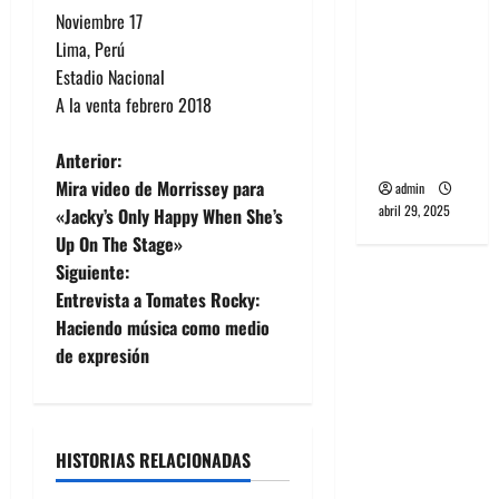
banda
Noviembre 17
PCR, No
Lima, Perú
Wave y Art
Estadio Nacional
punk de
A la venta febrero 2018
Corea del
Sur
N
Anterior:
Mira video de Morrissey para
admin
a
abril 29, 2025
«Jacky’s Only Happy When She’s
Up On The Stage»
v
Siguiente:
e
Entrevista a Tomates Rocky:
Haciendo música como medio
g
de expresión
a
c
HISTORIAS RELACIONADAS
i