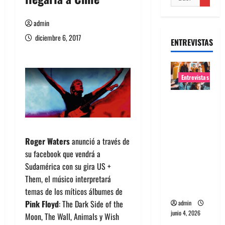
admin
diciembre 6, 2017
ENTREVISTAS
Entrevistas
Entrevista
banda
Evolfo:
Hablándol
Roger Waters
anunció a través de
e
su facebook que vendrá a
directame
Sudamérica con su gira US +
nte a tu
Them, el músico interpretará
espíritu
temas de los míticos álbumes de
Pink Floyd
: The Dark Side of the
admin
junio 4, 2026
Moon, The Wall, Animals y Wish