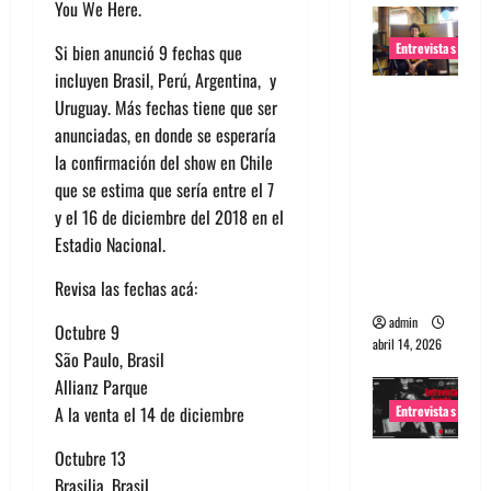
You We Here.
Entrevistas
Si bien anunció 9 fechas que
incluyen Brasil, Perú, Argentina, y
Entrevista
Uruguay. Más fechas tiene que ser
Rudy De
anunciadas, en donde se esperaría
Anda:
la confirmación del show en Chile
Conquista
que se estima que sería entre el 7
ndo el
y el 16 de diciembre del 2018 en el
mundo,
Estadio Nacional.
una tocata
Revisa las fechas acá:
a la vez
admin
Octubre 9
abril 14, 2026
São Paulo, Brasil
Allianz Parque
Entrevistas
A la venta el 14 de diciembre
Octubre 13
Entrevista
Brasilia, Brasil
a banda