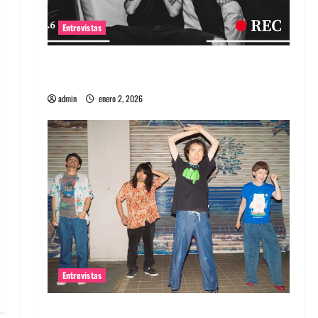
Entrevistas
Entrevista a banda portuguesa Maquina:
Directo y visceral
admin
enero 2, 2026
Entrevistas
Entrevista a la banda japonesa Zoobombs: Una