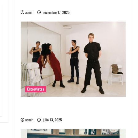
energía salvaje
admin
noviembre 17, 2025
Entrevistas
Entrevista a The Wants: Su universo
distorsionado
admin
julio 13, 2025