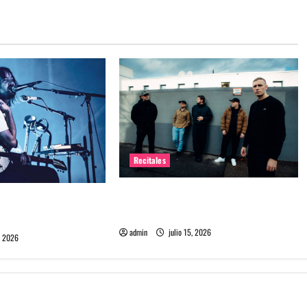
Recitales
High Vis confirma su esperado
 Chile: La historia
debut en Chile
l público chileno
admin
julio 15, 2026
, 2026