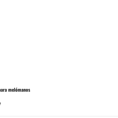
 para melómanos
7