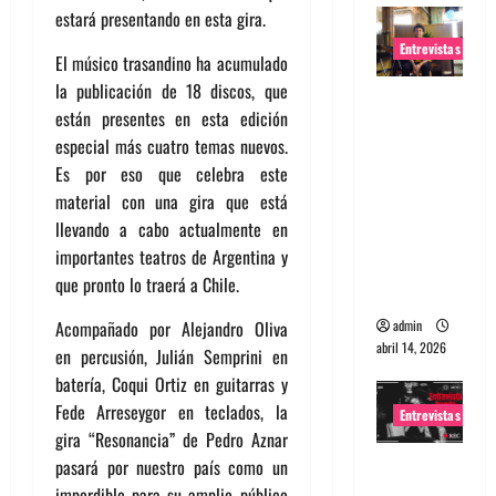
estará presentando en esta gira.
Entrevistas
El músico trasandino ha acumulado
la publicación de 18 discos, que
Entrevista
están presentes en esta edición
Rudy De
especial más cuatro temas nuevos.
Anda:
Es por eso que celebra este
Conquista
material con una gira que está
ndo el
llevando a cabo actualmente en
mundo,
importantes teatros de Argentina y
una tocata
que pronto lo traerá a Chile.
a la vez
admin
Acompañado por Alejandro Oliva
abril 14, 2026
en percusión, Julián Semprini en
batería, Coqui Ortiz en guitarras y
Fede Arreseygor en teclados, la
Entrevistas
gira “Resonancia” de Pedro Aznar
Entrevista
pasará por nuestro país como un
a banda
imperdible para su amplio público