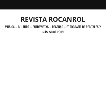
Saltar
al
contenido
REVISTA ROCANROL
MÚSICA – CULTURA – ENTREVISTAS – RESEÑAS – FOTOGRAFÍA DE RECITALES Y
MÁS. SINCE 2009