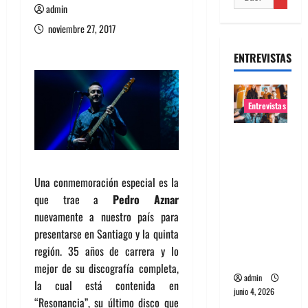
admin
noviembre 27, 2017
ENTREVISTAS
Entrevistas
Entrevista
banda
Evolfo:
Una conmemoración especial es la
Hablándol
que trae a
Pedro Aznar
e
nuevamente a nuestro país para
directame
presentarse en Santiago y la quinta
nte a tu
región. 35 años de carrera y lo
espíritu
mejor de su discografía completa,
admin
la cual está contenida en
junio 4, 2026
“Resonancia”, su último disco que