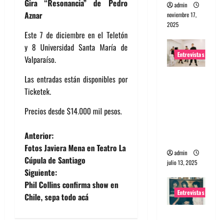
Gira “Resonancia” de Pedro
admin
Aznar
noviembre 17,
2025
Este 7 de diciembre en el Teletón
y 8 Universidad Santa María de
Entrevistas
Valparaíso.
Entrevista
Las entradas están disponibles por
a The
Ticketek.
Wants: Su
Precios desde $14.000 mil pesos.
universo
distorsion
N
Anterior:
ado
Fotos Javiera Mena en Teatro La
admin
a
Cúpula de Santiago
julio 13, 2025
Siguiente:
v
Phil Collins confirma show en
Entrevistas
e
Chile, sepa todo acá
Entrevista: