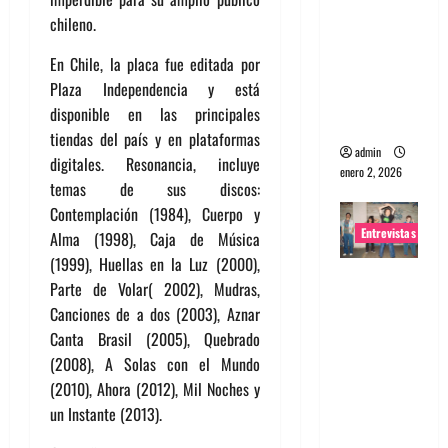
portugues
chileno.
a
En Chile, la placa fue editada por
Maquina:
Plaza Independencia y está
Directo y
disponible en las principales
visceral
tiendas del país y en plataformas
admin
digitales. Resonancia, incluye
enero 2, 2026
temas de sus discos:
Contemplación (1984), Cuerpo y
Entrevistas
Alma (1998), Caja de Música
(1999), Huellas en la Luz (2000),
Entrevista
Parte de Volar( 2002), Mudras,
a la banda
Canciones de a dos (2003), Aznar
japonesa
Canta Brasil (2005), Quebrado
Zoobombs
(2008), A Solas con el Mundo
: Una
(2010), Ahora (2012), Mil Noches y
energía
un Instante (2013).
salvaje