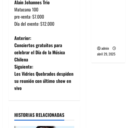
Alain Johannes Trio
banda
Matucana 100
PCR, No
pre-venta: $7.000
Wave y Art
Día del evento: $12.000
punk de
Corea del
N
Anterior:
Sur
Conciertos gratuitos para
admin
a
celebrar el Día de la Música
abril 29, 2025
Chilena
v
Siguiente:
e
Los Vidrios Quebrados despiden
su reunión con último show en
g
vivo
a
c
HISTORIAS RELACIONADAS
i