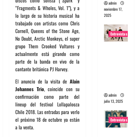
discos como solista (“Spark” y
admin
“Fragments & Wholes, Vol. 1”), y a
noviembre 17,
lo largo de su historia musical ha
2025
trabajado con artistas como Chris
Cornell, Queens of the Stone Age,
Entrevistas
No Doubt, Arctic Monkeys, el super
grupo Them Crooked Vultures y
Entrevista
actualmente está girando como
a The
parte de la banda en vivo de la
Wants: Su
cantante británica PJ Harvey.
universo
distorsion
El anuncio de la visita de
Alain
ado
Johannes Trio
, coincide con su
admin
confirmación como parte del
julio 13, 2025
lineup del festival Lollapalooza
Chile 2018. Las entradas para verlo
el próximo 18 de octubre ya están
Entrevistas
a la venta.
Entrevista: