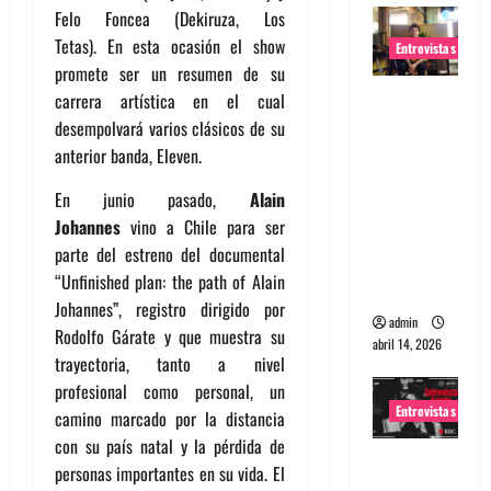
Felo Foncea (Dekiruza, Los
Tetas). En esta ocasión el show
Entrevistas
promete ser un resumen de su
Entrevista
carrera artística en el cual
Rudy De
desempolvará varios clásicos de su
Anda:
anterior banda, Eleven.
Conquista
En junio pasado,
Alain
ndo el
Johannes
vino a Chile para ser
mundo,
parte del estreno del documental
una tocata
“Unfinished plan: the path of Alain
a la vez
Johannes”, registro dirigido por
admin
Rodolfo Gárate y que muestra su
abril 14, 2026
trayectoria, tanto a nivel
profesional como personal, un
Entrevistas
camino marcado por la distancia
con su país natal y la pérdida de
Entrevista
personas importantes en su vida. El
a banda