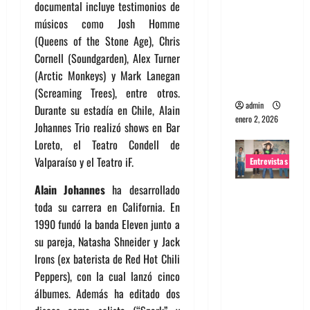
documental incluye testimonios de
portugues
músicos como Josh Homme
a
(Queens of the Stone Age), Chris
Maquina:
Cornell (Soundgarden), Alex Turner
Directo y
(Arctic Monkeys) y Mark Lanegan
visceral
(Screaming Trees), entre otros.
admin
Durante su estadía en Chile, Alain
enero 2, 2026
Johannes Trio realizó shows en Bar
Loreto, el Teatro Condell de
Valparaíso y el Teatro iF.
Entrevistas
Alain Johannes
ha desarrollado
Entrevista
toda su carrera en California. En
a la banda
1990 fundó la banda Eleven junto a
japonesa
su pareja, Natasha Shneider y Jack
Zoobombs
Irons (ex baterista de Red Hot Chili
: Una
Peppers), con la cual lanzó cinco
energía
álbumes. Además ha editado dos
salvaje