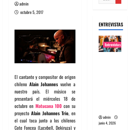
admin
octubre 5, 2017
ENTREVISTAS
Entrevistas
Entrevista
banda
Evolfo:
El cantante y compositor de origen
Hablándol
chileno
Alain Johannes
vuelve a
e
nuestro país. El músico se
directame
presentará el miércoles 18 de
nte a tu
octubre en
Matucana 100
con su
espíritu
proyecto
Alain Johannes Trio
, en
admin
el cual toca junto a los chilenos
junio 4, 2026
Cote Foncea (Lucybell, Dekiruza) y