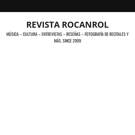
Saltar
al
contenido
REVISTA ROCANROL
MÚSICA – CULTURA – ENTREVISTAS – RESEÑAS – FOTOGRAFÍA DE RECITALES Y
MÁS. SINCE 2009