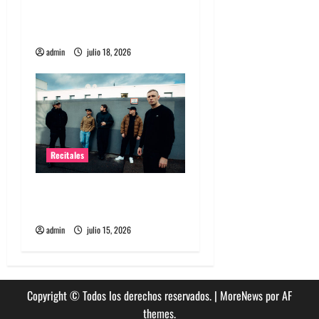
a
historia especial con el
s
público chileno
admin
julio 18, 2026
Recitales
High Vis confirma su
esperado debut en Chile
admin
julio 15, 2026
Copyright © Todos los derechos reservados.
|
MoreNews
por AF
themes.