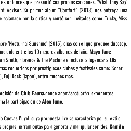
es entonces que presentó sus propias canciones. ’What They Say’
dent Advisor. Su primer álbum “Comfort” (2013), nos entrega una
e aclamado por la crítica y contó con invitados como: Tricky, Miss
bre ‘Nocturnal Sunshine’ (2015), alias con el que produce dubstep,
incluido entre los 10 mejores álbumes del año.
Maya Jane
am Smith, Florence & The Machine e incluso la legendaria Ella
 más requeridos por prestigiosos clubes y festivales como: Sonar
), Fuji Rock (Japón), entre muchos más.
 edición de
Club Fauna,
donde ademásactuarán exponentes
ma la participación de
Alex June
.
o Cuevas Puyol, cuya propuesta live se caracteriza por su estilo
sus propias herramientas para generar y manipular sonidos.
Kamila