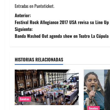
Entradas en Puntoticket.
N
Anterior:
Festival Rock Allegiance 2017 USA revisa su Line Up
a
Siguiente:
v
Banda Washed Out agenda show en Teatro La Cúpula
e
g
HISTORIAS RELACIONADAS
a
c
i
ó
Eventos
n
Eventos