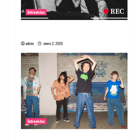
Entrevistas
Entrevista a banda portuguesa Maquina:
Directo y visceral
admin
enero 2, 2026
Entrevistas
Entrevista a la banda japonesa Zoobombs: Una