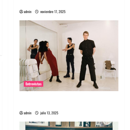
energía salvaje
admin
noviembre 17, 2025
Entrevistas
Entrevista a The Wants: Su universo
distorsionado
admin
julio 13, 2025