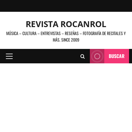
Saltar
al
contenido
REVISTA ROCANROL
MÚSICA – CULTURA – ENTREVISTAS – RESEÑAS – FOTOGRAFÍA DE RECITALES Y
MÁS. SINCE 2009
BUSCAR
Menú
principal