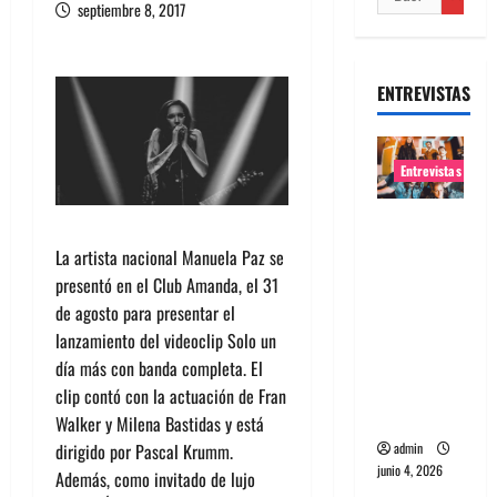
septiembre 8, 2017
ENTREVISTAS
Entrevistas
Entrevista
banda
La artista nacional Manuela Paz se
Evolfo:
presentó en el Club Amanda, el 31
Hablándol
de agosto para presentar el
e
lanzamiento del videoclip Solo un
directame
día más con banda completa. El
nte a tu
clip contó con la actuación de Fran
espíritu
Walker y Milena Bastidas y está
admin
dirigido por Pascal Krumm.
junio 4, 2026
Además, como invitado de lujo