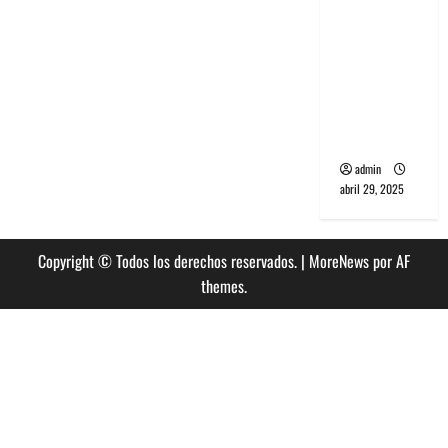
banda
PCR, No
Wave y Art
punk de
Corea del
Sur
admin
abril 29, 2025
Copyright © Todos los derechos reservados.
|
MoreNews
por AF
themes.