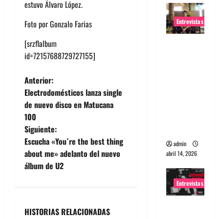
estuvo Álvaro López.
Entrevistas
Foto por Gonzalo Farias
[srzflalbum
Entrevista
id=72157688729727155]
Rudy De
Anda:
N
Anterior:
Conquista
Electrodomésticos lanza single
ndo el
a
de nuevo disco en Matucana
mundo,
100
una tocata
v
Siguiente:
a la vez
e
Escucha «You´re the best thing
admin
about me» adelanto del nuevo
abril 14, 2026
g
álbum de U2
a
Entrevistas
c
Entrevista
HISTORIAS RELACIONADAS
a banda