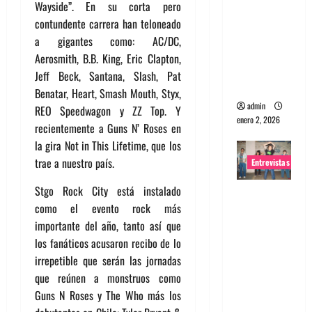
Wayside”. En su corta pero
portugues
contundente carrera han teloneado
a
a gigantes como: AC/DC,
Maquina:
Aerosmith, B.B. King, Eric Clapton,
Directo y
Jeff Beck, Santana, Slash, Pat
visceral
Benatar, Heart, Smash Mouth, Styx,
admin
REO Speedwagon y ZZ Top. Y
enero 2, 2026
recientemente a Guns N’ Roses en
la gira Not in This Lifetime, que los
trae a nuestro país.
Entrevistas
Stgo Rock City está instalado
Entrevista
como el evento rock más
a la banda
importante del año, tanto así que
japonesa
los fanáticos acusaron recibo de lo
Zoobombs
irrepetible que serán las jornadas
: Una
que reúnen a monstruos como
energía
Guns N Roses y The Who más los
salvaje