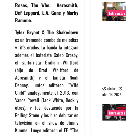
Roses, The Who, Aerosmith,
Def Leppard, L.A. Guns y Marky
Entrevistas
Ramone.
Entrevista
Tyler Bryant & The Shakedown
Rudy De
es un tremendo combo de melodías
Anda:
y riffs crudos. La banda la integran
Conquista
además el baterista Caleb Crosby,
ndo el
el guitarrista Graham Whitford
mundo,
(hijo de Brad Whitford de
una tocata
Aerosmith) y el bajista Noah
a la vez
Denney. Juntos editaron “Wild
admin
Child” análogamente el 2013, con
abril 14, 2026
Vance Powell (Jack White, Beck y
otros), y fue destacado por la
Entrevistas
Rolling Stone y los hizo debutar en
televisión en el show de Jimmy
Entrevista
Kimmel. Luego editaron el EP “The
a banda