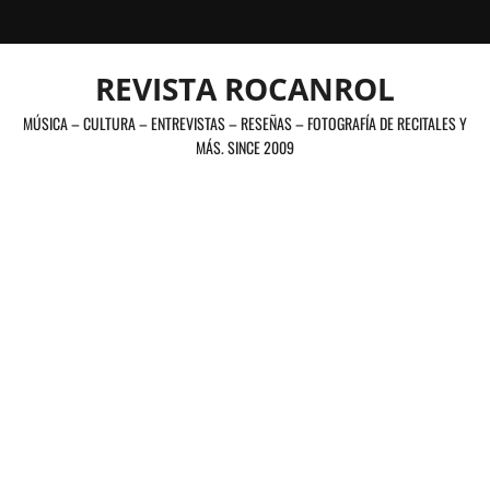
Saltar
al
contenido
REVISTA ROCANROL
MÚSICA – CULTURA – ENTREVISTAS – RESEÑAS – FOTOGRAFÍA DE RECITALES Y
MÁS. SINCE 2009