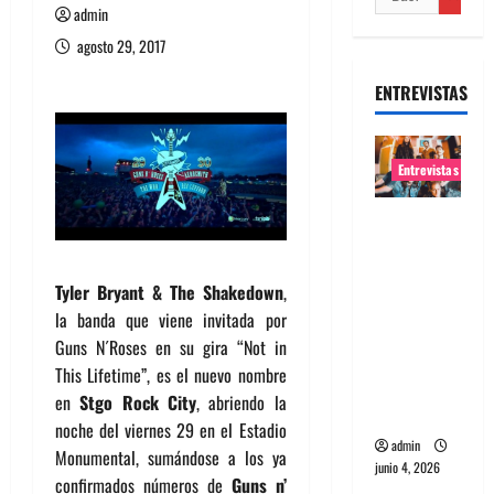
admin
agosto 29, 2017
ENTREVISTAS
Entrevistas
Entrevista
banda
Evolfo:
Tyler Bryant & The Shakedown
,
Hablándol
la banda que viene invitada por
e
Guns N´Roses en su gira “Not in
directame
This Lifetime”, es el nuevo nombre
nte a tu
en
Stgo Rock City
, abriendo la
espíritu
noche del viernes 29 en el Estadio
admin
Monumental, sumándose a los ya
junio 4, 2026
confirmados números de
Guns n’