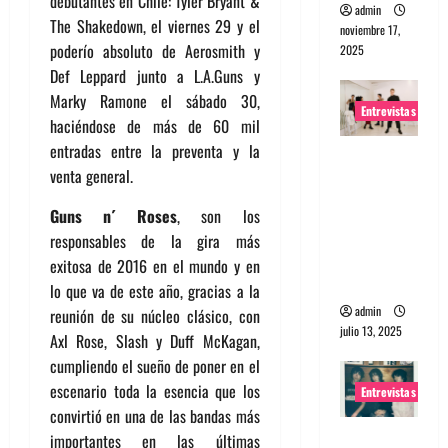
debutantes en Chile: Tyler Bryant &
admin
The Shakedown, el viernes 29 y el
noviembre 17,
poderío absoluto de Aerosmith y
2025
Def Leppard junto a L.A.Guns y
Marky Ramone el sábado 30,
Entrevistas
haciéndose de más de
60 mil
entradas entre la preventa y la
Entrevista
venta general.
a The
Wants: Su
Guns n´ Roses
, son los
universo
responsables de la gira más
distorsion
exitosa de 2016 en el mundo y en
ado
lo que va de este año, gracias a la
admin
reunión de su núcleo clásico, con
julio 13, 2025
Axl Rose, Slash y Duff McKagan,
cumpliendo el sueño de poner en el
escenario toda la esencia que los
Entrevistas
convirtió en una de las bandas más
Entrevista:
importantes en las últimas