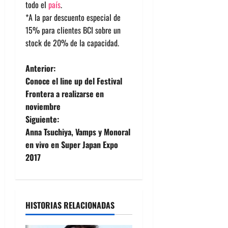
todo el
país
.
*A la par descuento especial de
15% para clientes BCI sobre un
stock de 20% de la capacidad.
N
Anterior:
Conoce el line up del Festival
a
Frontera a realizarse en
noviembre
v
Siguiente:
e
Anna Tsuchiya, Vamps y Monoral
en vivo en Super Japan Expo
g
2017
a
c
HISTORIAS RELACIONADAS
i