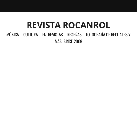
Saltar
al
contenido
REVISTA ROCANROL
MÚSICA – CULTURA – ENTREVISTAS – RESEÑAS – FOTOGRAFÍA DE RECITALES Y
MÁS. SINCE 2009