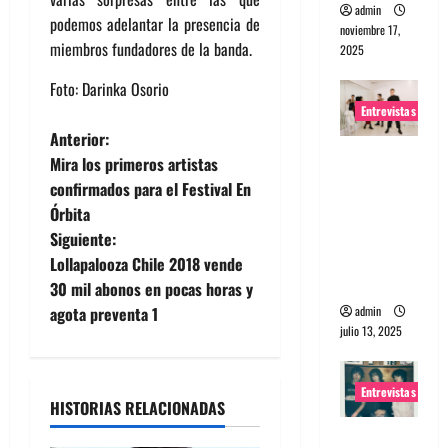
admin
podemos adelantar la presencia de
noviembre 17,
miembros fundadores de la banda.
2025
Foto: Darinka Osorio
Entrevistas
N
Anterior:
Entrevista
Mira los primeros artistas
a
a The
confirmados para el Festival En
Wants: Su
Órbita
v
universo
Siguiente:
distorsion
e
Lollapalooza Chile 2018 vende
ado
30 mil abonos en pocas horas y
g
admin
agota preventa 1
julio 13, 2025
a
c
Entrevistas
HISTORIAS RELACIONADAS
i
Entrevista: