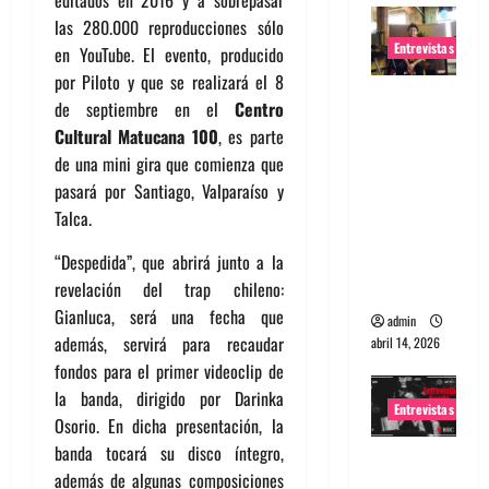
editados en 2016 y a sobrepasar
las 280.000 reproducciones sólo
Entrevistas
en YouTube. El evento, producido
por Piloto y que se realizará el 8
Entrevista
de septiembre en el
Centro
Rudy De
Cultural Matucana 100
, es parte
Anda:
de una mini gira que comienza que
Conquista
pasará por Santiago, Valparaíso y
ndo el
Talca.
mundo,
una tocata
“Despedida”, que abrirá junto a la
a la vez
revelación del trap chileno:
Gianluca, será una fecha que
admin
además, servirá para recaudar
abril 14, 2026
fondos para el primer videoclip de
la banda, dirigido por Darinka
Entrevistas
Osorio. En dicha presentación, la
banda tocará su disco íntegro,
Entrevista
además de algunas composiciones
a banda