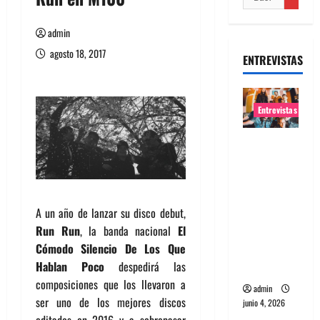
admin
agosto 18, 2017
ENTREVISTAS
Entrevistas
Entrevista
banda
Evolfo:
Hablándol
A un año de lanzar su disco debut,
e
Run Run
, la banda nacional
El
directame
Cómodo Silencio De Los Que
nte a tu
Hablan Poco
despedirá las
espíritu
composiciones que los llevaron a
admin
ser uno de los mejores discos
junio 4, 2026