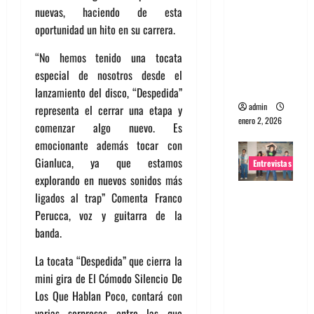
nuevas, haciendo de esta
portugues
oportunidad un hito en su carrera.
a
Maquina:
“No hemos tenido una tocata
Directo y
especial de nosotros desde el
visceral
lanzamiento del disco, “Despedida”
admin
representa el cerrar una etapa y
enero 2, 2026
comenzar algo nuevo. Es
emocionante además tocar con
Gianluca, ya que estamos
Entrevistas
explorando en nuevos sonidos más
Entrevista
ligados al trap” Comenta Franco
a la banda
Perucca, voz y guitarra de la
japonesa
banda.
Zoobombs
La tocata “Despedida” que cierra la
: Una
mini gira de El Cómodo Silencio De
energía
Los Que Hablan Poco, contará con
salvaje
varias sorpresas entre las que