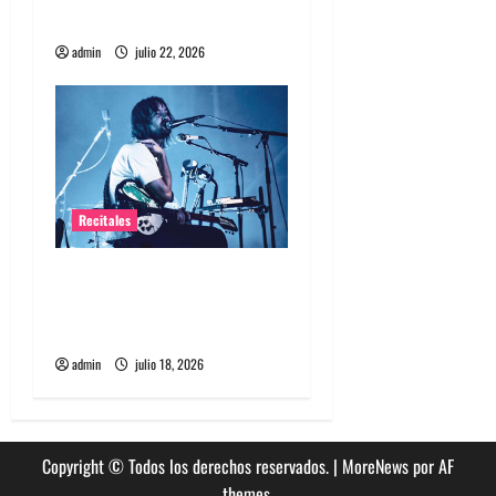
a
debuta en Chile
s
admin
julio 22, 2026
Recitales
Tame Impala en Chile: La
historia especial con el
público chileno
admin
julio 18, 2026
Copyright © Todos los derechos reservados.
|
MoreNews
por AF
themes.