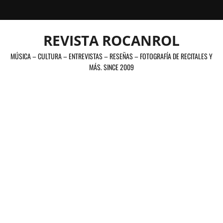
Saltar
al
contenido
REVISTA ROCANROL
MÚSICA – CULTURA – ENTREVISTAS – RESEÑAS – FOTOGRAFÍA DE RECITALES Y
MÁS. SINCE 2009