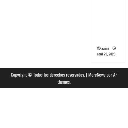
banda
PCR, No
Wave y Art
punk de
Corea del
Sur
admin
abril 29, 2025
Copyright © Todos los derechos reservados.
|
MoreNews
por AF
themes.