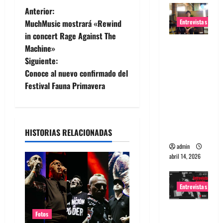
N
Anterior:
Entrevistas
MuchMusic mostrará «Rewind
a
in concert Rage Against The
Entrevista
Machine»
v
Rudy De
Siguiente:
Anda:
e
Conoce al nuevo confirmado del
Conquista
Festival Fauna Primavera
g
ndo el
mundo,
a
una tocata
a la vez
HISTORIAS RELACIONADAS
c
admin
i
abril 14, 2026
ó
Entrevistas
n
Entrevista
Fotos
a banda