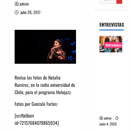
admin
julio 26, 2017
ENTREVISTAS
Entrevistas
Entrevista
banda
Evolfo:
Revisa las fotos de Natalia
Hablándol
Ramirez, en la radio universidad de
e
Chile, para el programa Holojazz.
directame
nte a tu
Fotos por Gonzalo Farías:
espíritu
[srzflalbum
admin
id=72157684079865934]
junio 4, 2026