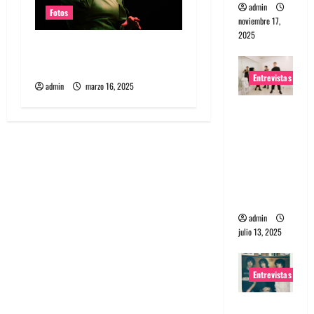
admin
Fotos
noviembre 17,
2025
Fotos Julieta Venegas en
REC 2025
Entrevistas
admin
marzo 16, 2025
Entrevista
a The
Wants: Su
universo
distorsion
ado
admin
julio 13, 2025
Entrevistas
Entrevista: