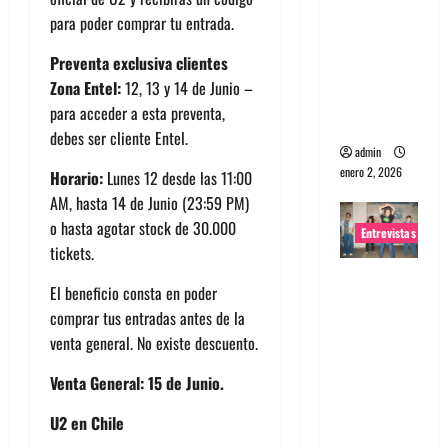
portugues
para poder comprar tu entrada.
a
Preventa exclusiva clientes
Maquina:
Zona Entel:
12, 13 y 14 de Junio –
Directo y
para acceder a esta preventa,
visceral
debes ser cliente Entel.
admin
enero 2, 2026
Horario:
Lunes 12 desde las 11:00
AM, hasta 14 de Junio (23:59 PM)
o hasta agotar stock de 30.000
Entrevistas
tickets.
Entrevista
El beneficio consta en poder
a la banda
comprar tus entradas antes de la
japonesa
venta general. No existe descuento.
Zoobombs
: Una
Venta General: 15 de Junio.
energía
U2 en Chile
salvaje