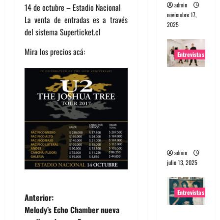
admin
14 de octubre – Estadio Nacional
noviembre 17,
La venta de entradas es a través
2025
del sistema Superticket.cl
Mira los precios acá:
Entrevistas
Entrevista
a The
Wants: Su
universo
distorsion
ado
admin
julio 13, 2025
Entrevistas
N
Anterior:
Melody’s Echo Chamber nueva
Entrevista: