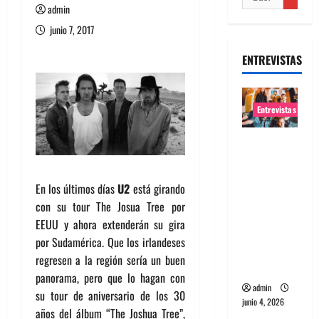
admin
junio 7, 2017
ENTREVISTAS
Entrevistas
Entrevista
banda
Evolfo:
En los últimos días
U2
está girando
Hablándol
con su tour The Josua Tree por
e
EEUU y ahora extenderán su gira
directame
por Sudamérica. Que los irlandeses
nte a tu
regresen a la región sería un buen
espíritu
panorama, pero que lo hagan con
admin
su tour de aniversario de los 30
junio 4, 2026
años del álbum “The Joshua Tree”,