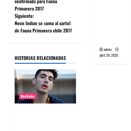
a
confirmada para Fauna
banda
Primavera 2017
v
PCR, No
Siguiente:
Wave y Art
e
Neon Indian se suma al cartel
punk de
de Fauna Primavera chile 2017
Corea del
g
Sur
a
admin
abril 29, 2025
HISTORIAS RELACIONADAS
c
i
ó
n
Recitales
d
Alex Anwandter confirma
primeros invitados a su
e
concierto en el Movistar