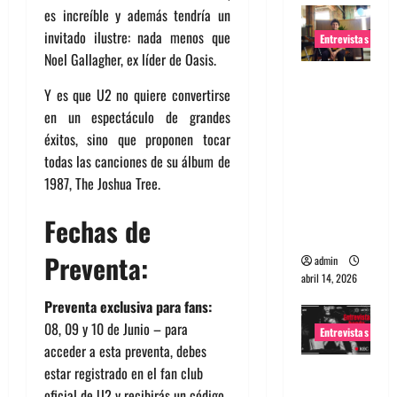
es increíble y además tendría un
invitado ilustre: nada menos que
Entrevistas
Noel Gallagher, ex líder de Oasis.
Entrevista
Y es que U2 no quiere convertirse
Rudy De
en un espectáculo de grandes
Anda:
éxitos, sino que proponen tocar
Conquista
todas las canciones de su álbum de
ndo el
1987, The Joshua Tree.
mundo,
una tocata
Fechas de
a la vez
Preventa:
admin
abril 14, 2026
Preventa exclusiva para fans:
08, 09 y 10 de Junio – para
Entrevistas
acceder a esta preventa, debes
Entrevista
estar registrado en el fan club
a banda
oficial de U2 y recibirás un código