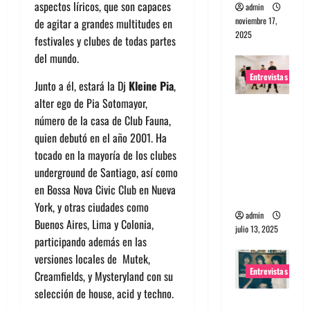
aspectos líricos, que son capaces
admin
noviembre 17,
de agitar a grandes multitudes en
2025
festivales y clubes de todas partes
del mundo.
Entrevistas
Junto a él, estará la Dj
Kleine Pia
,
alter ego de Pia Sotomayor,
Entrevista
número de la casa de Club Fauna,
a The
quien debutó en el año 2001. Ha
Wants: Su
tocado en la mayoría de los clubes
universo
underground de Santiago, así como
distorsion
en Bossa Nova Civic Club en Nueva
ado
York, y otras ciudades como
admin
Buenos Aires, Lima y Colonia,
julio 13, 2025
participando además en las
versiones locales de Mutek,
Entrevistas
Creamfields, y Mysteryland con su
selección de house, acid y techno.
Entrevista: