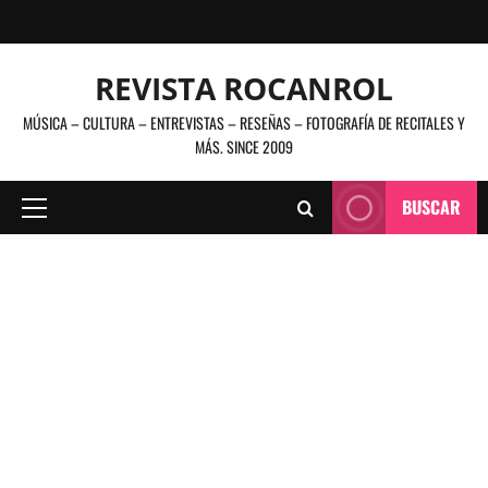
Saltar
al
contenido
REVISTA ROCANROL
MÚSICA – CULTURA – ENTREVISTAS – RESEÑAS – FOTOGRAFÍA DE RECITALES Y
MÁS. SINCE 2009
BUSCAR
Menú
principal