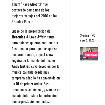
álbum “Nave Afrodita” fue
portugues
destacado como uno de los
a
mejores trabajos del 2016 en los
Maquina:
Premios Pulsar.
Directo y
visceral
Luego de la presentación de
admin
Hercules & Love Affair
, tanto
enero 2, 2026
para quienes quieran continuar la
fiesta como para aquellos que se
quedaron fueran, el post show
Entrevistas
seguirá de la mando del mismo
Entrevista
Andy Butler,
cuya devoción por la
a la banda
musica bailable desde muy
japonesa
temprana edad lo ha convertido en
Zoobombs
un DJ de primer orden. Sus
: Una
creaciones son únicas, gozan de un
energía
trabajo detallista a la perfección
salvaje
con orquestación en incluso