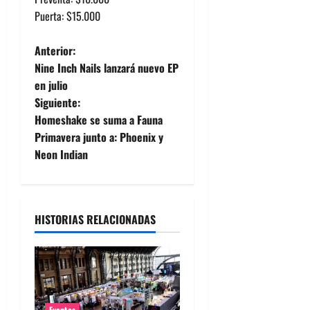
Puerta: $15.000
N
Anterior:
Nine Inch Nails lanzará nuevo EP
a
en julio
Siguiente:
v
Homeshake se suma a Fauna
e
Primavera junto a: Phoenix y
Neon Indian
g
a
HISTORIAS RELACIONADAS
c
i
ó
Eventos