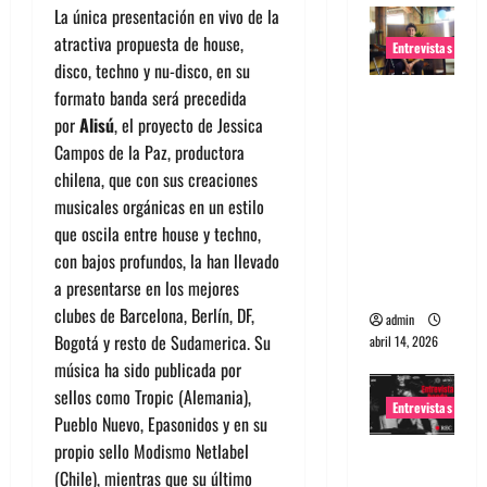
La única presentación en vivo de la
atractiva propuesta de house,
Entrevistas
disco, techno y nu-disco, en su
Entrevista
formato banda será precedida
Rudy De
por
Alisú
, el proyecto de Jessica
Anda:
Campos de la Paz, productora
Conquista
chilena, que con sus creaciones
ndo el
musicales orgánicas en un estilo
mundo,
que oscila entre house y techno,
una tocata
con bajos profundos, la han llevado
a la vez
a presentarse en los mejores
clubes de Barcelona, Berlín, DF,
admin
Bogotá y resto de Sudamerica. Su
abril 14, 2026
música ha sido publicada por
sellos como Tropic (Alemania),
Entrevistas
Pueblo Nuevo, Epasonidos y en su
propio sello Modismo Netlabel
Entrevista
(Chile), mientras que su último
a banda