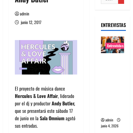
admin
junio 12, 2017
ENTREVISTAS
Entrevistas
Entrevista
banda
Evolfo:
Hablándol
El proyecto de música dance
e
Hercules & Love Affair
, liderado
directame
por el dj y productor
Andy Butler,
nte a tu
que se presentará este sábado 17
espíritu
de junio en la
Sala Omnium
agotó
admin
sus entradas.
junio 4, 2026