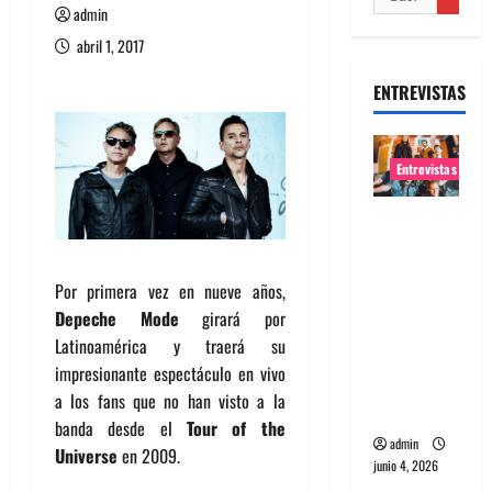
admin
abril 1, 2017
ENTREVISTAS
Entrevistas
Entrevista
banda
Evolfo:
Por primera vez en nueve años,
Hablándol
Depeche Mode
girará por
e
Latinoamérica y traerá su
directame
impresionante espectáculo en vivo
nte a tu
a los fans que no han visto a la
espíritu
banda desde el
Tour of the
admin
Universe
en 2009.
junio 4, 2026