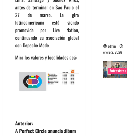
portugues
antes de terminar en Sao Paulo el
a
27 de marzo. La gira
Maquina:
latinoamericana está siendo
Directo y
promovida por Live Nation,
visceral
continuando su asociación global
con Depeche Mode.
admin
enero 2, 2026
Mira los valores y localidades acá:
Entrevistas
Entrevista
a la banda
japonesa
Zoobombs
: Una
N
energía
Anterior:
salvaje
A Perfect Circle anuncia álbum