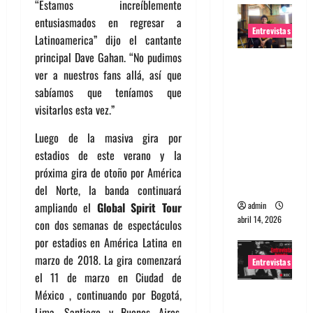
“Estamos increíblemente
entusiasmados en regresar a
Entrevistas
Latinoamerica” dijo el cantante
principal Dave Gahan. “No pudimos
Entrevista
ver a nuestros fans allá, así que
Rudy De
sabíamos que teníamos que
Anda:
visitarlos esta vez.”
Conquista
ndo el
Luego de la masiva gira por
mundo,
estadios de este verano y la
una tocata
próxima gira de otoño por América
a la vez
del Norte, la banda continuará
admin
ampliando el
Global Spirit Tour
abril 14, 2026
con dos semanas de espectáculos
por estadios en América Latina en
marzo de 2018. La gira comenzará
Entrevistas
el 11 de marzo en Ciudad de
Entrevista
México , continuando por Bogotá,
a banda
Lima, Santiago y Buenos Aires,