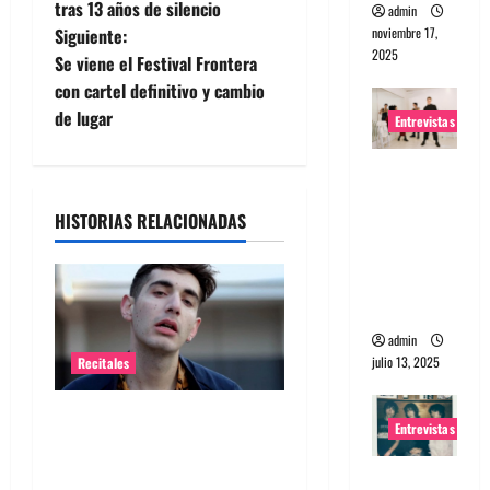
a
tras 13 años de silencio
admin
noviembre 17,
Siguiente:
v
2025
Se viene el Festival Frontera
e
con cartel definitivo y cambio
de lugar
Entrevistas
g
Entrevista
a
a The
HISTORIAS RELACIONADAS
Wants: Su
c
universo
i
distorsion
ado
ó
admin
n
julio 13, 2025
Recitales
d
Alex Anwandter confirma
Entrevistas
primeros invitados a su
e
concierto en el Movistar
Entrevista: