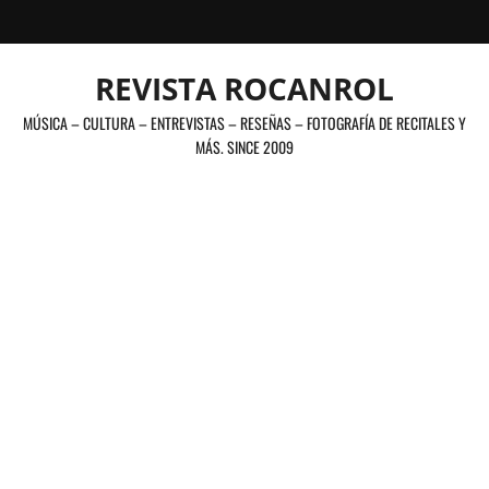
Saltar
al
contenido
REVISTA ROCANROL
MÚSICA – CULTURA – ENTREVISTAS – RESEÑAS – FOTOGRAFÍA DE RECITALES Y
MÁS. SINCE 2009