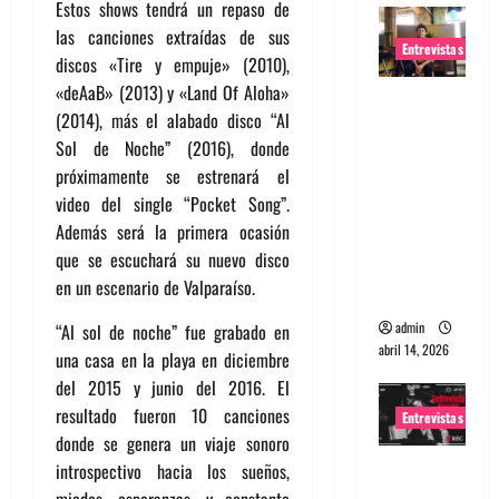
Estos shows tendrá un repaso de
las canciones extraídas de sus
Entrevistas
discos «Tire y empuje» (2010),
«deAaB» (2013) y «Land Of Aloha»
Entrevista
(2014), más el alabado disco “Al
Rudy De
Sol de Noche” (2016), donde
Anda:
próximamente se estrenará el
Conquista
video del single “Pocket Song”.
ndo el
Además será la primera ocasión
mundo,
que se escuchará su nuevo disco
una tocata
en un escenario de Valparaíso.
a la vez
admin
“Al sol de noche” fue grabado en
abril 14, 2026
una casa en la playa en diciembre
del 2015 y junio del 2016. El
resultado fueron 10 canciones
Entrevistas
donde se genera un viaje sonoro
Entrevista
introspectivo hacia los sueños,
a banda
miedos, esperanzas, y constante