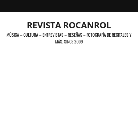
Saltar
al
contenido
REVISTA ROCANROL
MÚSICA – CULTURA – ENTREVISTAS – RESEÑAS – FOTOGRAFÍA DE RECITALES Y
MÁS. SINCE 2009