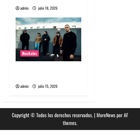
a
admin
julio 18, 2026
s
Recitales
High Vis confirma su
esperado debut en Chile
admin
julio 15, 2026
Copyright © Todos los derechos reservados.
|
MoreNews
por AF
themes.