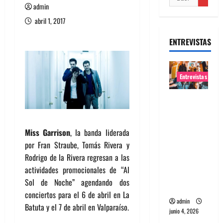
admin
abril 1, 2017
ENTREVISTAS
Entrevistas
Entrevista
banda
Evolfo:
Miss Garrison
, la banda liderada
Hablándol
por Fran Straube, Tomás Rivera y
e
Rodrigo de la Rivera regresan a las
directame
actividades promocionales de “Al
nte a tu
Sol de Noche” agendando dos
espíritu
conciertos para el 6 de abril en La
admin
Batuta y el 7 de abril en Valparaíso.
junio 4, 2026