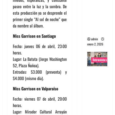
portugues
paseo entre la luz y la sombra. De
a
esta producción ya se desprende el
Maquina:
primer single “Al sol de noche” que
Directo y
da nombre al álbum.
visceral
Miss Garrison en Santiago
admin
enero 2, 2026
Fecha: jueves 06 de abril, 23:00
horas.
Lugar: La Batuta (Jorge Washington
Entrevistas
52, Plaza Ñuñoa).
Entrevista
Entradas: $3.000 (preventa) y
a la banda
$4.000 (mismo día).
japonesa
Miss Garrison en Valparaíso
Zoobombs
: Una
Fecha: viernes 07 de abril, 20:00
energía
horas.
salvaje
Lugar: Mirador Cultural Arrayán