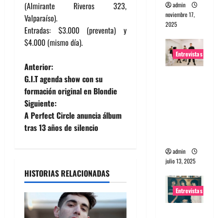
(Almirante Riveros 323,
admin
noviembre 17,
Valparaíso).
2025
Entradas: $3.000 (preventa) y
$4.000 (mismo día).
Entrevistas
N
Anterior:
Entrevista
G.I.T agenda show con su
a
a The
formación original en Blondie
Wants: Su
Siguiente:
v
universo
A Perfect Circle anuncia álbum
distorsion
e
tras 13 años de silencio
ado
g
admin
julio 13, 2025
a
HISTORIAS RELACIONADAS
c
Entrevistas
i
Entrevista: