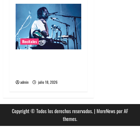
s
Recitales
Tame Impala en Chile: La
historia especial con el
público chileno
admin
julio 18, 2026
Copyright © Todos los derechos reservados.
|
MoreNews
por AF
themes.