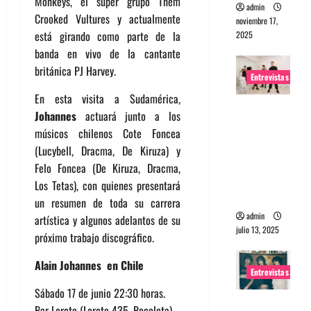
Monkeys, el súper grupo Them
admin
Crooked Vultures y actualmente
noviembre 17,
está girando como parte de la
2025
banda en vivo de la cantante
británica PJ Harvey.
Entrevistas
En esta visita a Sudamérica,
Entrevista
Johannes
actuará junto a los
a The
músicos chilenos Cote Foncea
Wants: Su
(Lucybell, Dracma, De Kiruza) y
universo
Felo Foncea (De Kiruza, Dracma,
distorsion
Los Tetas), con quienes presentará
ado
un resumen de toda su carrera
admin
artística y algunos adelantos de su
julio 13, 2025
próximo trabajo discográfico.
Alain Johannes en Chile
Entrevistas
Sábado 17 de junio 22:30 horas.
Entrevista:
Bar Loreto (Loreto 435, Recoleta)