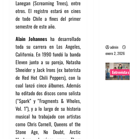
Lanegan (Screaming Trees), entre
portugues
otros. El registro estará en cines
a
de todo Chile a fines del primer
Maquina:
semestre de este año.
Directo y
visceral
Alain Johannes
ha desarrollado
toda su carrera en Los Angeles,
admin
enero 2, 2026
California. En 1990 fundó la banda
Eleven junto a su pareja, Natasha
Shneider y Jack Irons (ex baterista
Entrevistas
de Red Hot Chili Peppers), con la
cual lanzó cinco álbumes. Además
Entrevista
ha editado dos discos como solista
a la banda
(“Spark” y “Fragments & Wholes,
japonesa
Vol. 1”), y a lo largo de su historia
Zoobombs
musical ha trabajado con artistas
: Una
como Chris Cornell, Queens of the
energía
Stone Age, No Doubt, Arctic
salvaje