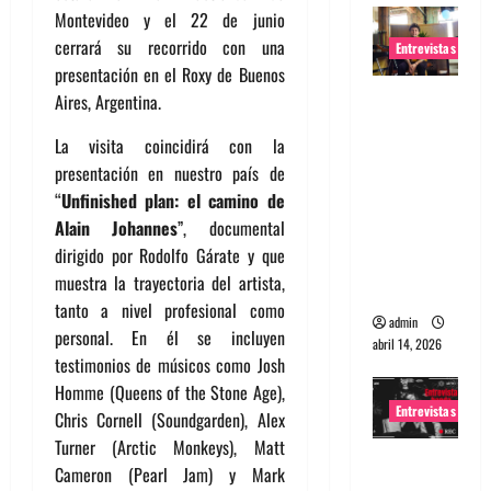
Montevideo y el 22 de junio
cerrará su recorrido con una
Entrevistas
presentación en el Roxy de Buenos
Entrevista
Aires, Argentina.
Rudy De
La visita coincidirá con la
Anda:
presentación en nuestro país de
Conquista
“
Unfinished plan: el camino de
ndo el
Alain Johannes
”, documental
mundo,
dirigido por Rodolfo Gárate y que
una tocata
muestra la trayectoria del artista,
a la vez
tanto a nivel profesional como
admin
personal. En él se incluyen
abril 14, 2026
testimonios de músicos como Josh
Homme (Queens of the Stone Age),
Entrevistas
Chris Cornell (Soundgarden), Alex
Turner (Arctic Monkeys), Matt
Entrevista
Cameron (Pearl Jam) y Mark
a banda