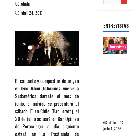
admin
abril 24, 2017
ENTREVISTAS
Entrevistas
Entrevista
banda
Evolfo:
El cantante y compositor de origen
Hablándol
chileno
Alain Johannes
vuelve a
e
Sudamérica durante el mes de
directame
junio. El músico se presentará el
nte a tu
sábado 17 en Chile (Bar Loreto), el
espíritu
20 de junio actuará en Bar Opiniao
admin
de Portoalegre, al día siguiente
junio 4, 2026
estará en La Trastienda de