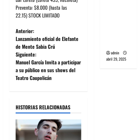
banda
Preventa: $8.000 (hasta las
PCR, No
22.15) STOCK LIMITADO
Wave y Art
punk de
N
Anterior:
Corea del
Lanzamiento oficial de Elefante
a
Sur
de Mente Sabia Crú
admin
Siguiente:
v
abril 29, 2025
Manuel García Invita a participar
e
a su público en sus shows del
Teatro Caupolicán
g
a
HISTORIAS RELACIONADAS
c
i
ó