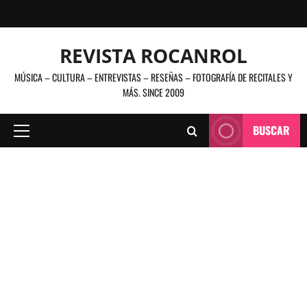
Saltar
al
contenido
REVISTA ROCANROL
MÚSICA – CULTURA – ENTREVISTAS – RESEÑAS – FOTOGRAFÍA DE RECITALES Y
MÁS. SINCE 2009
BUSCAR
Menú
principal