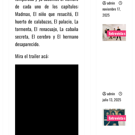
admin
de cada uno de los capítulos:
noviembre 17,
Madmax, El niño que resucitó, El
2025
huerto de calabazas, El palacio, La
tormenta, El renacuajo, La cabaña
Entrevistas
secreta, El cerebro y El hermano
desaparecido.
Entrevista
a The
Mira el trailer acá:
Wants: Su
universo
distorsion
ado
admin
julio 13, 2025
Entrevistas
Entrevista: