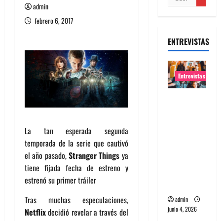
admin
febrero 6, 2017
ENTREVISTAS
Entrevistas
Entrevista
banda
Evolfo:
La tan esperada segunda
Hablándol
temporada de la serie que cautivó
e
el año pasado,
Stranger Things
ya
directame
tiene fijada fecha de estreno y
nte a tu
estrenó su primer tráiler
espíritu
Tras muchas especulaciones,
admin
junio 4, 2026
Netflix
decidió revelar a través del