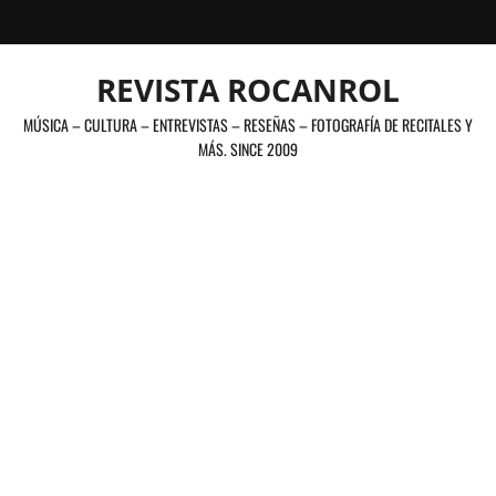
Saltar
al
contenido
REVISTA ROCANROL
MÚSICA – CULTURA – ENTREVISTAS – RESEÑAS – FOTOGRAFÍA DE RECITALES Y
MÁS. SINCE 2009