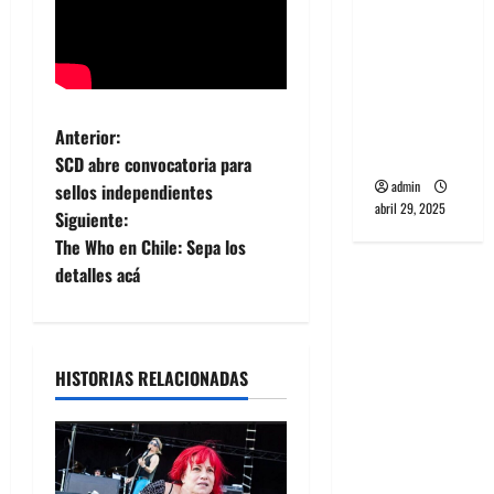
banda
PCR, No
Wave y Art
punk de
Corea del
N
Anterior:
Sur
SCD abre convocatoria para
a
admin
sellos independientes
abril 29, 2025
Siguiente:
v
The Who en Chile: Sepa los
e
detalles acá
g
a
HISTORIAS RELACIONADAS
c
i