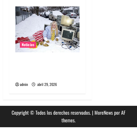
s
Noticias
Grimes lanzará nuevo disco
este 2026 llamado Psy
Opera
admin
abril 29, 2026
Copyright © Todos los derechos reservados.
|
MoreNews
por AF
themes.