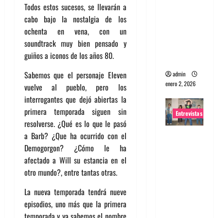
Todos estos sucesos, se llevarán a
portugues
cabo bajo la nostalgia de los
a
ochenta en vena, con un
Maquina:
soundtrack muy bien pensado y
Directo y
guiños a iconos de los años 80.
visceral
Sabemos que el personaje Eleven
admin
enero 2, 2026
vuelve al pueblo, pero los
interrogantes que dejó abiertas la
primera temporada siguen sin
Entrevistas
resolverse. ¿Qué es lo que le pasó
Entrevista
a Barb? ¿Que ha ocurrido con el
a la banda
Demogorgon? ¿Cómo le ha
japonesa
afectado a Will su estancia en el
Zoobombs
otro mundo?, entre tantas otras.
: Una
La nueva temporada tendrá nueve
energía
episodios, uno más que la primera
salvaje
temporada y ya sabemos el nombre