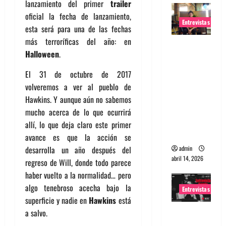
lanzamiento del primer
trailer
oficial la fecha de lanzamiento,
Entrevistas
esta será para una de las fechas
más terroríficas del año: en
Entrevista
Halloween
.
Rudy De
Anda:
El 31 de octubre de 2017
Conquista
volveremos a ver al pueblo de
ndo el
Hawkins. Y aunque aún no sabemos
mundo,
mucho acerca de lo que ocurrirá
una tocata
allí, lo que deja claro este primer
a la vez
avance es que la acción se
admin
desarrolla un año después del
abril 14, 2026
regreso de Will, donde todo parece
haber vuelto a la normalidad… pero
algo tenebroso acecha bajo la
Entrevistas
superficie y nadie en
Hawkins
está
Entrevista
a salvo.
a banda