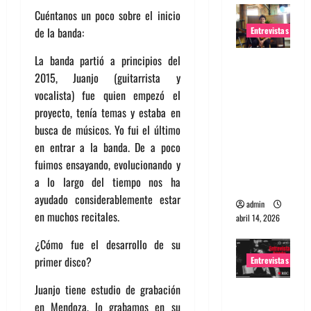
Cuéntanos un poco sobre el inicio
Entrevistas
de la banda:
La banda partió a principios del
Entrevista
2015, Juanjo (guitarrista y
Rudy De
vocalista) fue quien empezó el
Anda:
proyecto, tenía temas y estaba en
Conquista
busca de músicos. Yo fui el último
ndo el
en entrar a la banda. De a poco
mundo,
fuimos ensayando, evolucionando y
una tocata
a lo largo del tiempo nos ha
a la vez
ayudado considerablemente estar
admin
en muchos recitales.
abril 14, 2026
¿Cómo fue el desarrollo de su
primer disco?
Entrevistas
Juanjo tiene estudio de grabación
Entrevista
en Mendoza, lo grabamos en su
a banda