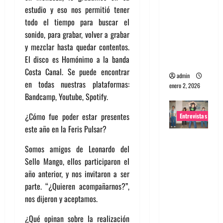
estudio y eso nos permitió tener
portugues
todo el tiempo para buscar el
a
sonido, para grabar, volver a grabar
Maquina:
y mezclar hasta quedar contentos.
Directo y
El disco es Homónimo a la banda
visceral
Costa Canal. Se puede encontrar
admin
en todas nuestras plataformas:
enero 2, 2026
Bandcamp, Youtube, Spotify.
¿Cómo fue poder estar presentes
Entrevistas
este año en la Feris Pulsar?
Entrevista
Somos amigos de Leonardo del
a la banda
Sello Mango, ellos participaron el
japonesa
año anterior, y nos invitaron a ser
Zoobombs
parte. “¿Quieren acompañarnos?”,
: Una
nos dijeron y aceptamos.
energía
salvaje
¿Qué opinan sobre la realización