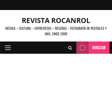
Saltar
al
contenido
REVISTA ROCANROL
MÚSICA – CULTURA – ENTREVISTAS – RESEÑAS – FOTOGRAFÍA DE RECITALES Y
MÁS. SINCE 2009
BUSCAR
Menú
principal