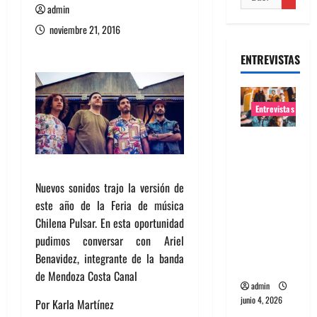
admin
noviembre 21, 2016
ENTREVISTAS
Entrevistas
Entrevista
banda
Evolfo:
Nuevos sonidos trajo la versión de
Hablándol
este año de la Feria de música
e
Chilena Pulsar. En esta oportunidad
directame
pudimos conversar con Ariel
nte a tu
Benavidez, integrante de la banda
espíritu
de Mendoza Costa Canal
admin
junio 4, 2026
Por Karla Martínez