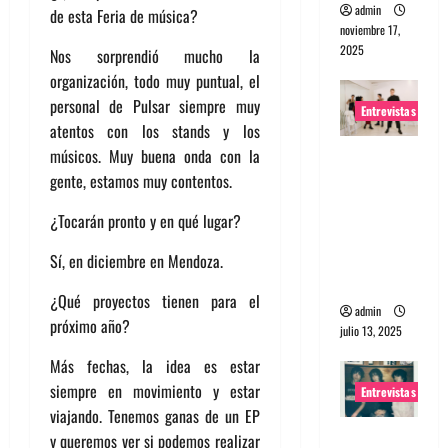
admin
de esta Feria de música?
noviembre 17,
2025
Nos sorprendió mucho la
organización, todo muy puntual, el
personal de Pulsar siempre muy
Entrevistas
atentos con los stands y los
músicos. Muy buena onda con la
Entrevista
gente, estamos muy contentos.
a The
Wants: Su
¿Tocarán pronto y en qué lugar?
universo
distorsion
Sí, en diciembre en Mendoza.
ado
¿Qué proyectos tienen para el
admin
próximo año?
julio 13, 2025
Más fechas, la idea es estar
siempre en movimiento y estar
Entrevistas
viajando. Tenemos ganas de un EP
Entrevista:
y queremos ver si podemos realizar