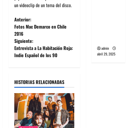
banda
un videoclip de un tema del disco.
PCR, No
Wave y Art
N
Anterior:
punk de
Fotos Mac Demarco en Chile
a
Corea del
2016
Sur
Siguiente:
v
Entrevista a La Habitación Roja:
admin
e
abril 29, 2025
Indie Español de los 90
g
a
HISTORIAS RELACIONADAS
c
i
ó