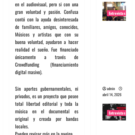
en el audiovisual, pero si con una
gran voluntad y pasión. ConFusa
Entrevistas
contó con la ayuda desinteresada
de familiares, amigos, conocidos,
Entrevista
Músicos y artistas que con su
Rudy De
buena voluntad, ayudaron a hacer
Anda:
realidad el sueño. Fue financiado
Conquista
únicamente a través de
ndo el
Crowdfunding (financiamiento
mundo,
digital masivo).
una tocata
a la vez
Sin aportes gubernamentales, ni
admin
abril 14, 2026
privados, es un proyecto que posee
total libertad editorial y toda la
música en el documental es
Entrevistas
original y creada por bandas
locales.
Entrevista
Pueden revisar más en la pagina
a banda