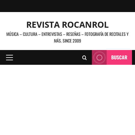
Saltar
al
contenido
REVISTA ROCANROL
MÚSICA – CULTURA – ENTREVISTAS – RESEÑAS – FOTOGRAFÍA DE RECITALES Y
MÁS. SINCE 2009
BUSCAR
Menú
principal