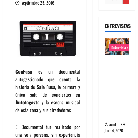
septiembre 25, 2016
ENTREVISTAS
Entrevistas
Entrevista
banda
ConFusa
es un documental
Evolfo:
autogestionado que cuenta la
Hablándol
historia de
Sala Fusa
, la primera y
e
única sala de conciertos en
directame
Antofagasta
y la escena musical
nte a tu
de esta zona y sus alrededores.
espíritu
admin
El Documental fue realizado por
junio 4, 2026
una sola persona, sin experiencia