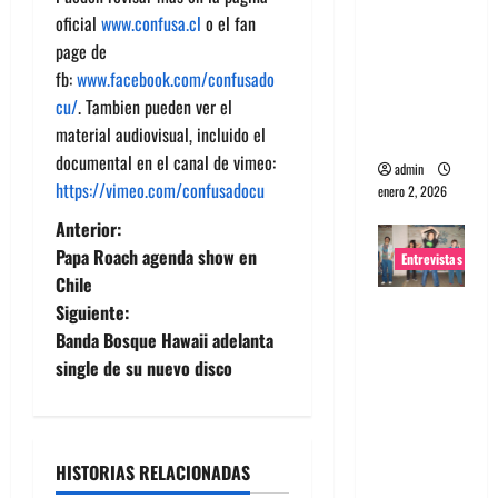
oficial
www.confusa.cl
o el fan
portugues
page de
a
fb:
www.facebook.com/confusado
Maquina:
cu/
. Tambien pueden ver el
Directo y
material audiovisual, incluido el
visceral
documental en el canal de vimeo:
admin
https://vimeo.com/confusadocu
enero 2, 2026
N
Anterior:
Papa Roach agenda show en
Entrevistas
a
Chile
Entrevista
Siguiente:
v
a la banda
Banda Bosque Hawaii adelanta
japonesa
e
single de su nuevo disco
Zoobombs
g
: Una
energía
a
HISTORIAS RELACIONADAS
salvaje