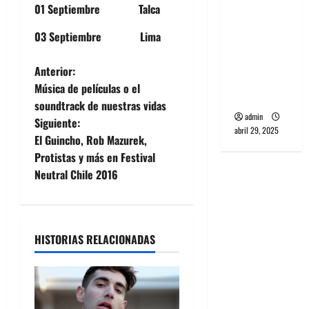
01 Septiembre Talca
banda
PCR, No
03 Septiembre Lima
Wave y Art
punk de
N
Anterior:
Corea del
Música de películas o el
Sur
a
soundtrack de nuestras vidas
admin
Siguiente:
v
abril 29, 2025
El Guincho, Rob Mazurek,
e
Protistas y más en Festival
Neutral Chile 2016
g
a
HISTORIAS RELACIONADAS
c
i
ó