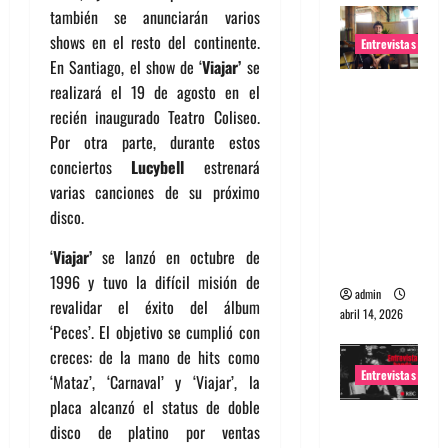
también se anunciarán varios
shows en el resto del continente.
Entrevistas
En Santiago, el show de ‘
Viajar’
se
Entrevista
realizará el 19 de agosto en el
Rudy De
recién inaugurado Teatro Coliseo.
Anda:
Por otra parte, durante estos
Conquista
conciertos
Lucybell
estrenará
ndo el
varias canciones de su próximo
mundo,
disco.
una tocata
‘
Viajar’
se lanzó en octubre de
a la vez
1996 y tuvo la difícil misión de
admin
revalidar el éxito del álbum
abril 14, 2026
‘Peces’. El objetivo se cumplió con
creces: de la mano de hits como
Entrevistas
‘Mataz’, ‘Carnaval’ y ‘Viajar’, la
placa alcanzó el status de doble
Entrevista
disco de platino por ventas
a banda