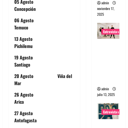
05 Agosto
admin
Concepción
noviembre 17,
2025
06 Agosto
Temuco
Entrevistas
13 Agosto
Entrevista
Pichilemu
a The
19 Agosto
Wants: Su
Santiago
universo
distorsion
20 Agosto Viña del
ado
Mar
admin
26 Agosto
julio 13, 2025
Arica
Entrevistas
27 Agosto
Antofagasta
Entrevista: