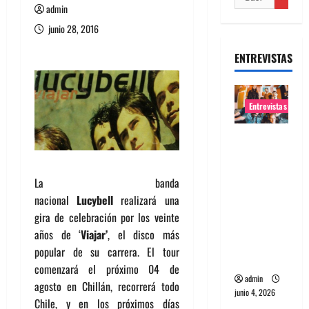
admin
junio 28, 2016
ENTREVISTAS
Entrevistas
Entrevista
banda
Evolfo:
La banda
Hablándol
nacional
Lucybell
realizará una
e
gira de celebración por los veinte
directame
años de ‘
Viajar’
, el disco más
nte a tu
popular de su carrera. El tour
espíritu
comenzará el próximo 04 de
admin
agosto en Chillán, recorrerá todo
junio 4, 2026
Chile, y en los próximos días