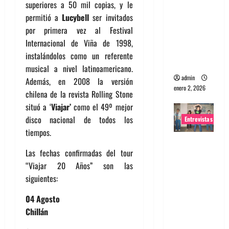
superiores a 50 mil copias, y le
portugues
permitió a
Lucybell
ser invitados
a
por primera vez al Festival
Maquina:
Internacional de Viña de 1998,
Directo y
instalándolos como un referente
visceral
musical a nivel latinoamericano.
admin
Además, en 2008 la versión
enero 2, 2026
chilena de la revista Rolling Stone
situó a ‘
Viajar’
como el 49º mejor
disco nacional de todos los
Entrevistas
tiempos.
Entrevista
Las fechas confirmadas del tour
a la banda
“Viajar 20 Años” son las
japonesa
siguientes:
Zoobombs
: Una
04 Agosto
energía
Chillán
salvaje