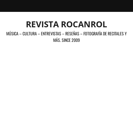
Saltar
al
contenido
REVISTA ROCANROL
MÚSICA – CULTURA – ENTREVISTAS – RESEÑAS – FOTOGRAFÍA DE RECITALES Y
MÁS. SINCE 2009