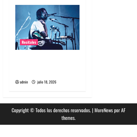
s
Recitales
Tame Impala en Chile: La
historia especial con el
público chileno
admin
julio 18, 2026
Copyright © Todos los derechos reservados.
|
MoreNews
por AF
themes.