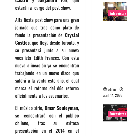
Castro
y
Alejandro Paz
, que
estarán a cargo del post show.
Entrevistas
Alta fiesta post show para una gran
Entrevista
jornada que trae como plato de
Rudy De
fondo la presentación de
Crystal
Anda:
Castles
, que llega desde Toronto, y
Conquista
se presentará junto a su nueva
ndo el
vocalista Edith Frances. Con esta
mundo,
nueva alineación ya se encuentran
una tocata
trabajando en un nuevo disco que
a la vez
saldrá a la venta este año, el cual
marca el retorno del dúo retorna
admin
oficialmente a los escenarios.
abril 14, 2026
El músico sirio,
Omar Souleyman
,
Entrevistas
se reencontrará con el publico
chileno, tras su exitosa
Entrevista
presentación en el 2014 en el
a banda