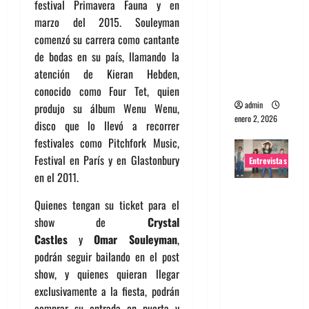
festival Primavera Fauna y en
portugues
marzo del 2015. Souleyman
a
comenzó su carrera como cantante
Maquina:
de bodas en su país, llamando la
Directo y
atención de Kieran Hebden,
visceral
conocido como Four Tet, quien
admin
produjo su álbum Wenu Wenu,
enero 2, 2026
disco que lo llevó a recorrer
festivales como Pitchfork Music,
Festival en París y en Glastonbury
Entrevistas
en el 2011.
Entrevista
Quienes tengan su ticket para el
a la banda
show de
Crystal
japonesa
Castles
y
Omar Souleyman
,
Zoobombs
podrán seguir bailando en el post
: Una
show, y quienes quieran llegar
energía
exclusivamente a la fiesta, podrán
salvaje
comprar su entrada en puerta y