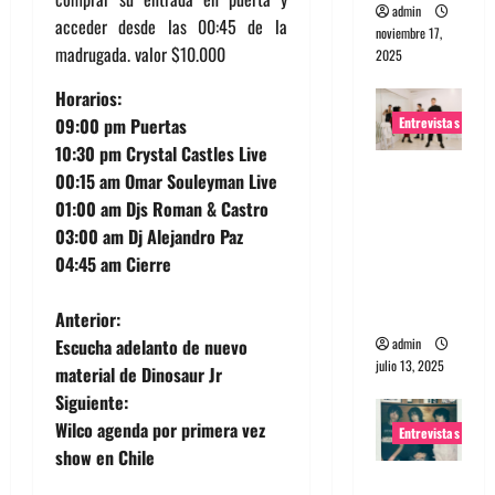
admin
acceder desde las 00:45 de la
noviembre 17,
madrugada. valor $10.000
2025
Horarios:
Entrevistas
09:00 pm Puertas
10:30 pm Crystal Castles Live
Entrevista
00:15 am Omar Souleyman Live
a The
01:00 am Djs Roman & Castro
Wants: Su
03:00 am Dj Alejandro Paz
universo
04:45 am Cierre
distorsion
ado
N
Anterior:
admin
Escucha adelanto de nuevo
a
julio 13, 2025
material de Dinosaur Jr
Siguiente:
v
Wilco agenda por primera vez
Entrevistas
e
show en Chile
Entrevista: