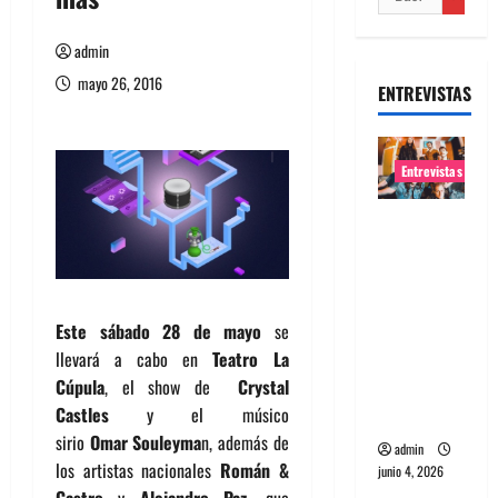
admin
mayo 26, 2016
ENTREVISTAS
Entrevistas
Entrevista
banda
Evolfo:
Hablándol
Este sábado 28 de mayo
se
e
llevará a cabo en
Teatro La
directame
Cúpula
, el show de
Crystal
nte a tu
Castles
y el músico
espíritu
sirio
Omar Souleyma
n, además de
admin
los artistas nacionales
Román &
junio 4, 2026