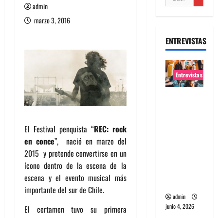
admin
marzo 3, 2016
ENTREVISTAS
Entrevistas
Entrevista
banda
Evolfo:
El Festival penquista “
REC: rock
Hablándol
en conce
”, nació en marzo del
e
2015 y pretende convertirse en un
directame
ícono dentro de la escena de la
nte a tu
escena y el evento musical más
espíritu
importante del sur de Chile.
admin
junio 4, 2026
El certamen tuvo su primera