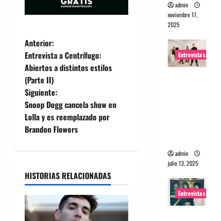
admin
noviembre 17,
2025
N
Anterior:
Entrevista a Centrífugo:
Entrevistas
a
Abiertos a distintos estilos
Entrevista
(Parte II)
v
a The
Siguiente:
Wants: Su
e
Snoop Dogg cancela show en
universo
Lolla y es reemplazado por
g
distorsion
Brandon Flowers
ado
a
admin
julio 13, 2025
c
HISTORIAS RELACIONADAS
i
Entrevistas
ó
Entrevista: