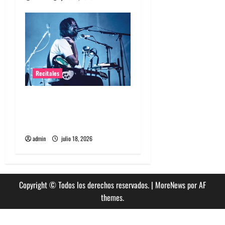
Recitales
Tame Impala en Chile: La
historia especial con el
público chileno
admin
julio 18, 2026
Copyright © Todos los derechos reservados.
|
MoreNews
por AF
themes.