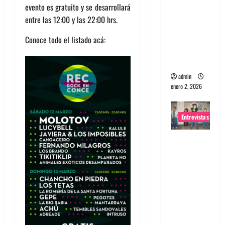
evento es gratuito y se desarrollará
portugues
entre las 12:00 y las 22:00 hrs.
a
Maquina:
Conoce todo el listado acá:
Directo y
visceral
admin
enero 2, 2026
Entrevistas
Entrevista
a la banda
japonesa
Zoobombs
: Una
energía
salvaje