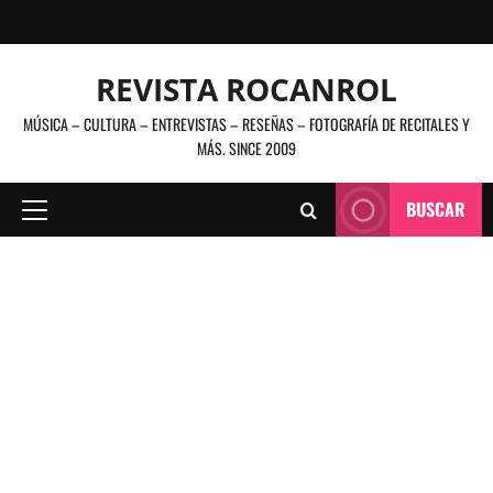
Saltar
al
contenido
REVISTA ROCANROL
MÚSICA – CULTURA – ENTREVISTAS – RESEÑAS – FOTOGRAFÍA DE RECITALES Y
MÁS. SINCE 2009
BUSCAR
Menú
principal