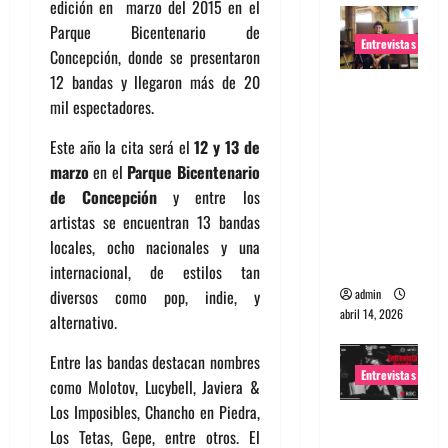
edición en marzo del 2015 en el
Parque Bicentenario de
Entrevistas
Concepción, donde se presentaron
12 bandas y llegaron más de 20
Entrevista
mil espectadores.
Rudy De
Anda:
Este año la cita será el
12 y 13 de
Conquista
marzo
en el
Parque Bicentenario
ndo el
de Concepción
y entre los
mundo,
artistas se encuentran 13 bandas
una tocata
locales, ocho nacionales y una
a la vez
internacional, de estilos tan
admin
diversos como pop, indie, y
abril 14, 2026
alternativo.
Entre las bandas destacan nombres
Entrevistas
como Molotov, Lucybell, Javiera &
Los Imposibles, Chancho en Piedra,
Entrevista
Los Tetas, Gepe, entre otros. El
a banda