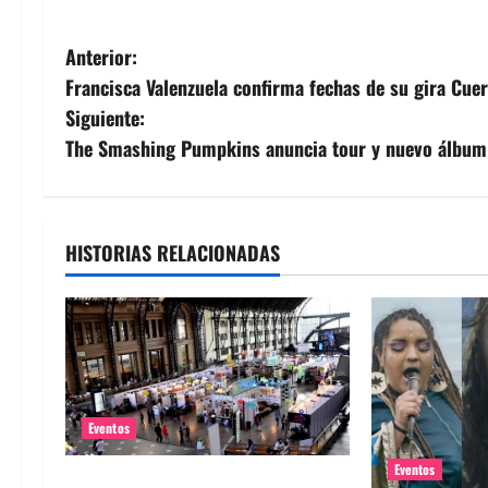
N
Anterior:
Francisca Valenzuela confirma fechas de su gira Cue
a
Siguiente:
v
The Smashing Pumpkins anuncia tour y nuevo álbum
e
g
HISTORIAS RELACIONADAS
a
c
i
ó
Eventos
n
Eventos
Feria Pulsar inicia la venta de