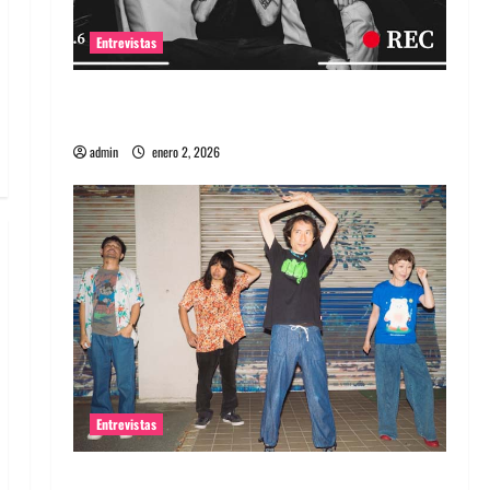
Entrevistas
Entrevista a banda portuguesa Maquina:
Directo y visceral
admin
enero 2, 2026
Entrevistas
Entrevista a la banda japonesa Zoobombs: Una