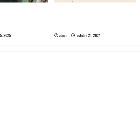
rie documental Si el
Algorecords celebra 22°
re cantautoras de la
aniversario con festival gratuito en
 Ríos
Perrera
5, 2025
admin
octubre 21, 2024