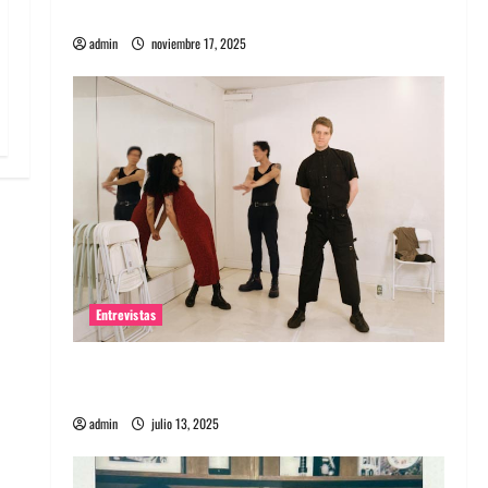
energía salvaje
admin
noviembre 17, 2025
Entrevistas
Entrevista a The Wants: Su universo
distorsionado
admin
julio 13, 2025