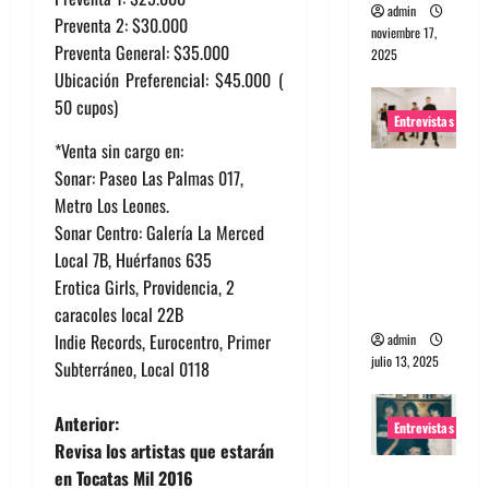
admin
Preventa 2: $30.000
noviembre 17,
Preventa General: $35.000
2025
Ubicación Preferencial: $45.000 (
50 cupos)
Entrevistas
*Venta sin cargo en:
Entrevista
Sonar: Paseo Las Palmas 017,
a The
Metro Los Leones.
Wants: Su
Sonar Centro: Galería La Merced
universo
Local 7B, Huérfanos 635
distorsion
Erotica Girls, Providencia, 2
ado
caracoles local 22B
Indie Records, Eurocentro, Primer
admin
julio 13, 2025
Subterráneo, Local 0118
N
Anterior:
Entrevistas
Revisa los artistas que estarán
a
Entrevista:
en Tocatas Mil 2016