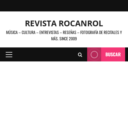
Saltar
al
contenido
REVISTA ROCANROL
MÚSICA – CULTURA – ENTREVISTAS – RESEÑAS – FOTOGRAFÍA DE RECITALES Y
MÁS. SINCE 2009
BUSCAR
Menú
principal