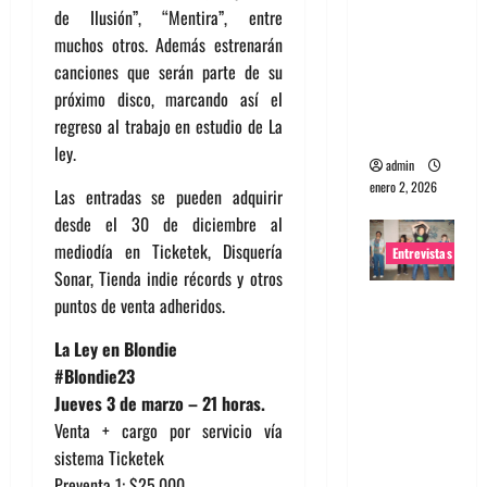
de Ilusión”, “Mentira”, entre
portugues
muchos otros. Además estrenarán
a
canciones que serán parte de su
Maquina:
próximo disco, marcando así el
Directo y
regreso al trabajo en estudio de La
visceral
ley.
admin
enero 2, 2026
Las entradas se pueden adquirir
desde el 30 de diciembre al
mediodía en Ticketek, Disquería
Entrevistas
Sonar, Tienda indie récords y otros
Entrevista
puntos de venta adheridos.
a la banda
La Ley en Blondie
japonesa
#Blondie23
Zoobombs
Jueves 3 de marzo – 21 horas.
: Una
Venta + cargo por servicio vía
energía
sistema Ticketek
salvaje
Preventa 1: $25.000