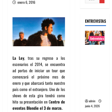
enero 6, 2016
ENTREVISTAS
Entrevistas
Entrevista
banda
La Ley
, tras su regreso a los
Evolfo:
escenarios el 2014, se encuentra
Hablándol
ad portas de iniciar un tour que
e
comenzará el próximo mes de
directame
enero y que abarcará tanto nuestro
nte a tu
país como el extranjero. Uno de los
espíritu
shows de esta gira tendrá como
admin
hito su presentación en C
entro de
junio 4, 2026
eventos Blondie el 3 de marzo.