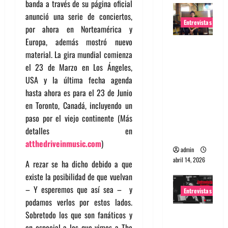
banda a través de su página oficial
anunció una serie de conciertos,
Entrevistas
por ahora en Norteamérica y
Europa, además mostró nuevo
Entrevista
material. La gira mundial comienza
Rudy De
el 23 de Marzo en Los Ángeles,
Anda:
USA y la última fecha agenda
Conquista
hasta ahora es para el 23 de Junio
ndo el
en Toronto, Canadá, incluyendo un
mundo,
paso por el viejo continente (Más
una tocata
detalles en
a la vez
atthedriveinmusic.com
)
admin
abril 14, 2026
A rezar se ha dicho debido a que
existe la posibilidad de que vuelvan
– Y esperemos que así sea – y
Entrevistas
podamos verlos por estos lados.
Entrevista
Sobretodo los que son fanáticos y
a banda
en especial a los que vimos a The