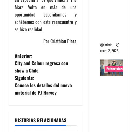
portugues
Mars Volta en más de una
a
oportunidad esperábamos y
Maquina:
soñábamos con este reencuentro y
Directo y
se hizo realidad.
visceral
Por Cristhian Plaza
admin
enero 2, 2026
N
Anterior:
City and Colour regresa con
a
Entrevistas
show a Chile
Siguiente:
v
Entrevista
Conoce los detalles del nuevo
a la banda
e
material de PJ Harvey
japonesa
Zoobombs
g
: Una
a
energía
HISTORIAS RELACIONADAS
salvaje