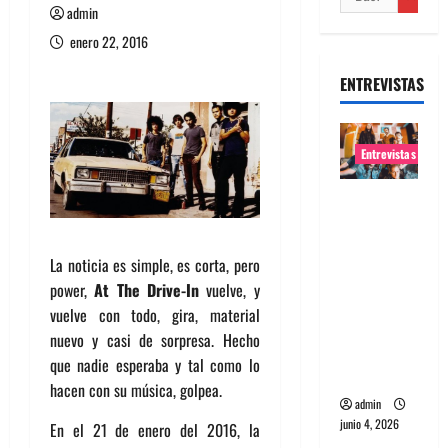
admin
enero 22, 2016
ENTREVISTAS
Entrevistas
Entrevista
banda
Evolfo:
La noticia es simple, es corta, pero
Hablándol
power,
At The Drive-In
vuelve, y
e
vuelve con todo, gira, material
directame
nuevo y casi de sorpresa. Hecho
nte a tu
que nadie esperaba y tal como lo
espíritu
hacen con su música, golpea.
admin
junio 4, 2026
En el 21 de enero del 2016, la