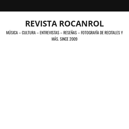
Saltar
al
contenido
REVISTA ROCANROL
MÚSICA – CULTURA – ENTREVISTAS – RESEÑAS – FOTOGRAFÍA DE RECITALES Y
MÁS. SINCE 2009