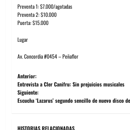
Preventa 1: $7.000/agotadas
Preventa 2: $10.000
Puerta: $15.000
Lugar
Av. Concordia #0454 – Peñaflor
N
Anterior:
Entrevista a Cler Canifru: Sin prejuicios musicales
a
Siguiente:
v
Escucha ‘Lazarus’ segundo sencillo de nuevo disco d
e
g
HISTORIAS RELACIONADAS