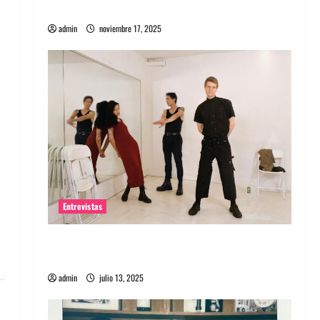
energía salvaje
admin
noviembre 17, 2025
Entrevistas
Entrevista a The Wants: Su universo
distorsionado
admin
julio 13, 2025