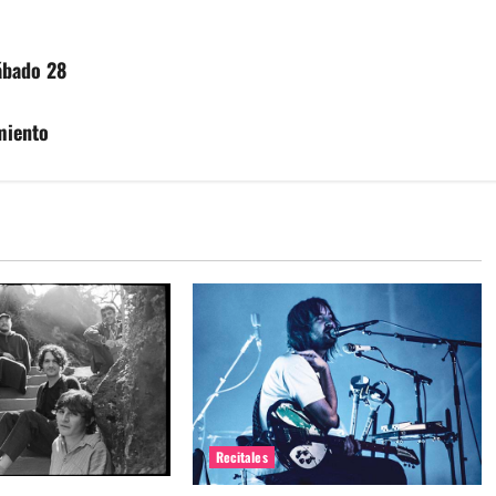
ábado 28
miento
Recitales