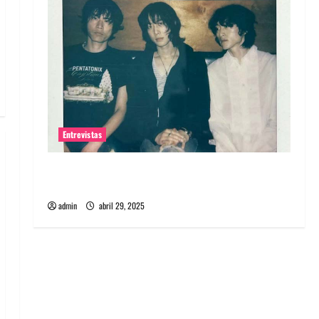
Entrevistas
Entrevista: banda PCR, No Wave y Art punk de
Corea del Sur
admin
abril 29, 2025