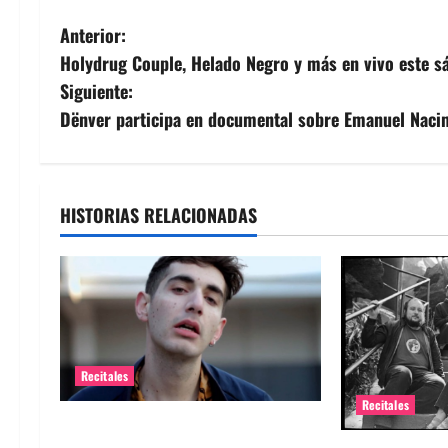
N
Anterior:
Holydrug Couple, Helado Negro y más en vivo este s
a
Siguiente:
v
Dënver participa en documental sobre Emanuel Naci
e
g
HISTORIAS RELACIONADAS
a
c
i
ó
Recitales
Recitales
n
Alex Anwandter confirma primeros