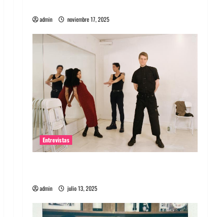
energía salvaje
admin
noviembre 17, 2025
Entrevistas
Entrevista a The Wants: Su universo
distorsionado
admin
julio 13, 2025