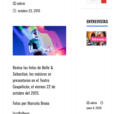
admin
octubre 23, 2015
ENTREVISTAS
Entrevistas
Entrevista
banda
Evolfo:
Revisa las fotos de Belle &
Hablándol
Sebastian, los músicos se
e
presentaron en el Teatro
directame
Caupolicán, el viernes 22 de
nte a tu
octubre del 2015.
espíritu
Fotos por Marcela Bruna
admin
junio 4, 2026
[srzflalbum