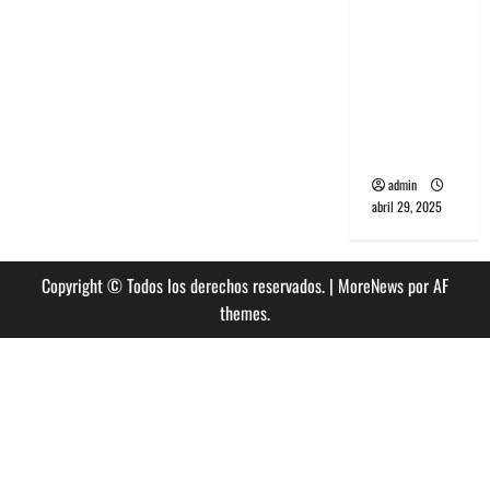
banda
PCR, No
Wave y Art
punk de
Corea del
Sur
admin
abril 29, 2025
Copyright © Todos los derechos reservados.
|
MoreNews
por AF
themes.