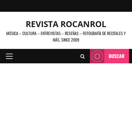
Saltar
al
contenido
REVISTA ROCANROL
MÚSICA – CULTURA – ENTREVISTAS – RESEÑAS – FOTOGRAFÍA DE RECITALES Y
MÁS. SINCE 2009
BUSCAR
Menú
principal