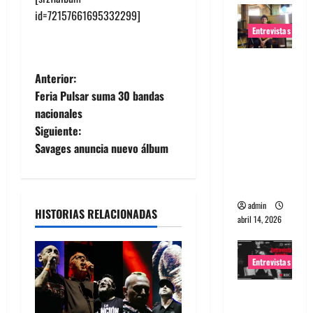
id=72157661695332299]
Entrevistas
Entrevista
N
Anterior:
Rudy De
Feria Pulsar suma 30 bandas
Anda:
a
nacionales
Conquista
Siguiente:
ndo el
v
Savages anuncia nuevo álbum
mundo,
e
una tocata
a la vez
g
admin
HISTORIAS RELACIONADAS
abril 14, 2026
a
c
Entrevistas
i
Entrevista
a banda