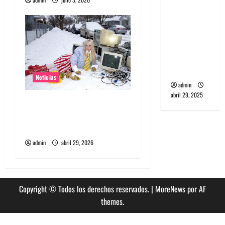
a
banda
s
PCR, No
Wave y Art
punk de
Corea del
Sur
Noticias
admin
abril 29, 2025
Grimes lanzará nuevo disco
este 2026 llamado Psy
Opera
admin
abril 29, 2026
Copyright © Todos los derechos reservados.
|
MoreNews
por AF
themes.