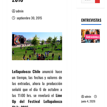
admin
septiembre 30, 2015
ENTREVISTAS
Entrevistas
Entrevista
banda
Evolfo:
Hablándol
Lollapalooza Chile
anunció hace
e
un tiempo, las fechas y valores de
directame
las entradas, ahora la producción
nte a tu
señaló que el día 6 de octubre a
espíritu
las 11:00 hrs. se revelará el
Line
admin
Up del Festival Lollapalooza
junio 4, 2026