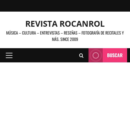
Saltar
al
contenido
REVISTA ROCANROL
MÚSICA – CULTURA – ENTREVISTAS – RESEÑAS – FOTOGRAFÍA DE RECITALES Y
MÁS. SINCE 2009
BUSCAR
Menú
principal