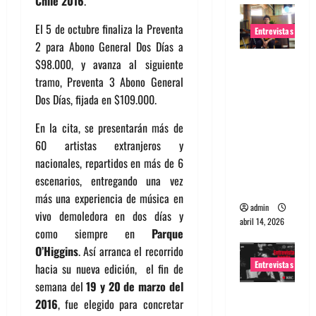
Chile 2016
.
El 5 de octubre finaliza la Preventa
Entrevistas
2 para Abono General Dos Días a
Entrevista
$98.000, y avanza al siguiente
Rudy De
tramo, Preventa 3 Abono General
Anda:
Dos Días, fijada en $109.000.
Conquista
En la cita, se presentarán más de
ndo el
60 artistas extranjeros y
mundo,
nacionales, repartidos en más de 6
una tocata
escenarios, entregando una vez
a la vez
más una experiencia de música en
admin
vivo demoledora en dos días y
abril 14, 2026
como siempre en
Parque
O’Higgins
. Así arranca el recorrido
Entrevistas
hacia su nueva edición, el fin de
semana del
19 y 20 de marzo del
Entrevista
2016
, fue elegido para concretar
a banda