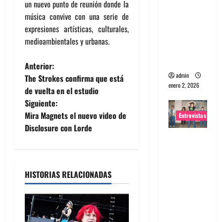
un nuevo punto de reunión donde la
portugues
música convive con una serie de
a
expresiones artísticas, culturales,
Maquina:
medioambientales y urbanas.
Directo y
visceral
N
Anterior:
admin
The Strokes confirma que está
a
enero 2, 2026
de vuelta en el estudio
Siguiente:
v
Mira Magnets el nuevo video de
Entrevistas
e
Disclosure con Lorde
Entrevista
g
a la banda
japonesa
a
HISTORIAS RELACIONADAS
Zoobombs
: Una
c
energía
i
salvaje