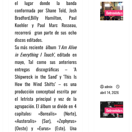
el lugar donde la banda
conformada por Shane Told, Josh
Entrevistas
Bradford,Billy Hamilton, Paul
Koehler y Paul Marc Rosseau,
Entrevista
recorrerá gran parte de sus ocho
Rudy De
discos editados.
Anda:
Su más reciente
álbum
‘I Am Alive
Conquista
in Everything I Touch’
, editado en
ndo el
mayo, Tal como sus anteriores
mundo,
entregas discográficas – ‘A
una tocata
Shipwreck in the Sand’ y ‘This Is
a la vez
How the Wind Shifts’ – es una
admin
producción conceptual escrita por
abril 14, 2026
el letrista principal y voz de la
agrupación. El álbum se divide en 4
Entrevistas
capítulos: «Borealis» (Norte),
«Austeralis» (Sur), «Zephyrus»
Entrevista
(Oeste) y «Eurus» (Este). Una
a banda