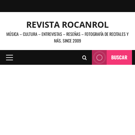
Saltar
al
contenido
REVISTA ROCANROL
MÚSICA – CULTURA – ENTREVISTAS – RESEÑAS – FOTOGRAFÍA DE RECITALES Y
MÁS. SINCE 2009
BUSCAR
Menú
principal