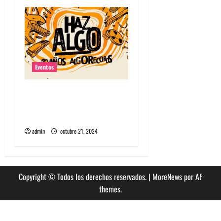
s
Eventos
Algorecords celebra 22°
aniversario con festival
gratuito en Perrera
admin
octubre 21, 2024
Copyright © Todos los derechos reservados.
|
MoreNews
por AF
themes.