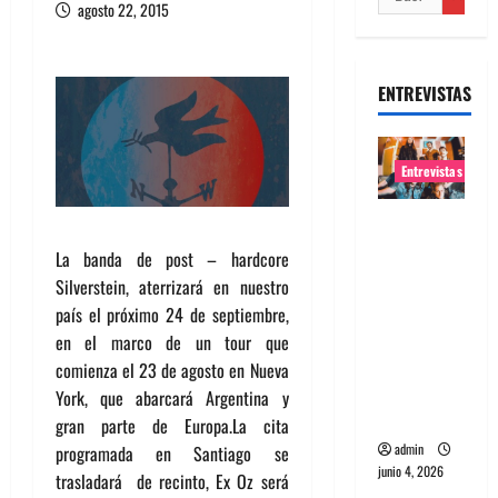
agosto 22, 2015
ENTREVISTAS
Entrevistas
Entrevista
banda
La banda de post – hardcore
Evolfo:
Silverstein, aterrizará en nuestro
Hablándol
país el próximo 24 de septiembre,
e
en el marco de un tour que
directame
comienza el 23 de agosto en Nueva
nte a tu
York, que abarcará Argentina y
espíritu
gran parte de Europa.La cita
admin
programada en Santiago se
junio 4, 2026
trasladará de recinto, Ex Oz será