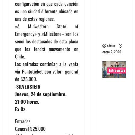
configuración en que cada canción
portugues
es una ciudad diferente ubicada en
a
una de estas regiones.
Maquina:
«A Midwestern State of
Directo y
Emergency» y «Milestone» son los
visceral
sencillos destacados de esta placa
admin
que los tendrá nuevamente en
enero 2, 2026
Chile.
Las entradas continúan a la venta
Entrevistas
vía Puntoticket con valor general
de $25.000.
Entrevista
SILVERSTEIN
a la banda
Jueves, 24 de septiembre,
japonesa
21:00 horas.
Zoobombs
Ex Oz
: Una
Entradas:
energía
General $25.000
salvaje