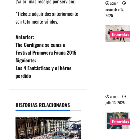
(Valor más recargo por servicio)
admin
noviembre 17,
*Tickets adquiridos anteriormente
2025
son totalmente válidos.
Entrevistas
N
Anterior:
The Cardigans se suma a
Entrevista
a
Festival Primavera Fauna 2015
a The
Siguiente:
v
Wants: Su
Los 4 Fantásticos y el héroe
universo
e
perdido
distorsion
ado
g
admin
a
julio 13, 2025
HISTORIAS RELACIONADAS
c
Entrevistas
i
Entrevista: