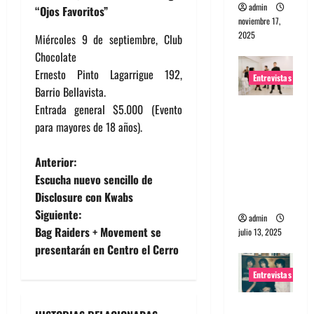
admin
“Ojos Favoritos”
noviembre 17,
2025
Miércoles 9 de septiembre, Club
Chocolate
Ernesto Pinto Lagarrigue 192,
Entrevistas
Barrio Bellavista.
Entrada general $5.000 (Evento
Entrevista
para mayores de 18 años).
a The
Wants: Su
N
Anterior:
universo
Escucha nuevo sencillo de
distorsion
a
Disclosure con Kwabs
ado
Siguiente:
v
admin
Bag Raiders + Movement se
julio 13, 2025
e
presentarán en Centro el Cerro
Entrevistas
g
Entrevista: