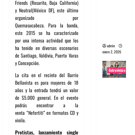
Friends (Rosarito, Baja California)
portugues
y Neutral(México DF), este último
a
organizado por
Maquina:
Quemasucabeza. Para la banda,
Directo y
este 2015 se ha caracterizado
visceral
por una intensa actividad que los
admin
ha tenido en diversos escenarios
enero 2, 2026
de Santiago, Valdivia, Puerto Varas
y Concepción.
Entrevistas
La cita en el recinto del Barrio
Bellavista es para mayores de 18
Entrevista
años y la entrada tendrá un valor
a la banda
de $5.000 general. En el evento
japonesa
podrás encontrar a la
Zoobombs
venta “Nefertiti” en formatos CD y
: Una
vinilo.
energía
salvaje
Protistas, lanzamiento single