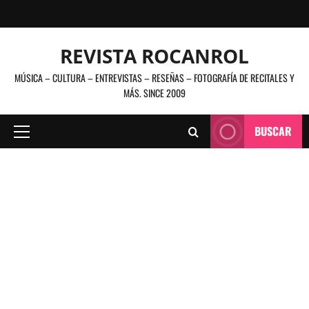
Saltar
al
contenido
REVISTA ROCANROL
MÚSICA – CULTURA – ENTREVISTAS – RESEÑAS – FOTOGRAFÍA DE RECITALES Y
MÁS. SINCE 2009
BUSCAR
Menú
principal