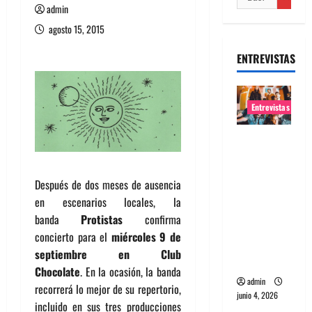
admin
agosto 15, 2015
ENTREVISTAS
Entrevistas
Entrevista
banda
Evolfo:
Después de dos meses de ausencia
Hablándol
en escenarios locales, la
e
banda
Protistas
confirma
directame
concierto para el
miércoles 9 de
nte a tu
septiembre en Club
espíritu
Chocolate
. En la ocasión, la banda
admin
recorrerá lo mejor de su repertorio,
junio 4, 2026
incluido en sus tres producciones