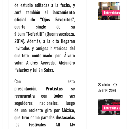
de estudio editadas a la fecha, y
será también el
lanzamiento
Entrevistas
oficial de “Ojos Favoritos”
,
Entrevista
cuarto single de su
Rudy De
álbum “Nefertiti” (Quemasucabeza,
Anda:
2014). Además, a la cita llegarán
Conquista
invitados y amigos históricos del
ndo el
cuarteto conformado por Álvaro
mundo,
solar, Andrés Acevedo, Alejandro
una tocata
Palacios y Julián Salas.
a la vez
Con esta
admin
presentación,
Protistas
se
abril 14, 2026
reencuentra con todos sus
seguidores nacionales, luego
Entrevistas
de una reciente gira por México,
que tuvo como paradas destacadas
Entrevista
los Festivales All My
a banda