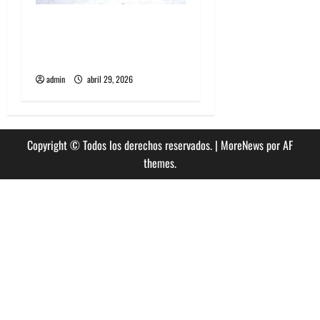
Grimes lanzará nuevo disco
este 2026 llamado Psy
Opera
admin
abril 29, 2026
Copyright © Todos los derechos reservados.
|
MoreNews
por AF
themes.