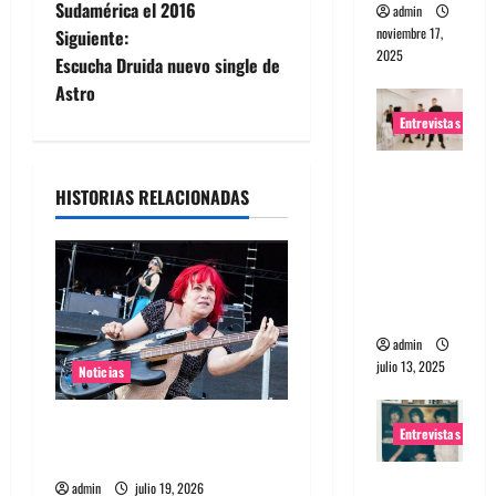
a
Sudamérica el 2016
admin
noviembre 17,
Siguiente:
v
2025
Escucha Druida nuevo single de
e
Astro
Entrevistas
g
Entrevista
a
HISTORIAS RELACIONADAS
a The
Wants: Su
c
universo
i
distorsion
ado
ó
admin
julio 13, 2025
n
Noticias
d
Bajista de L7 Jennifer Finch
Entrevistas
murió a los 59 años
e
Entrevista:
admin
julio 19, 2026