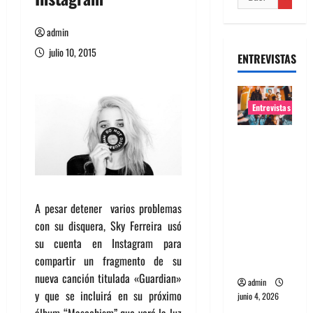
admin
julio 10, 2015
ENTREVISTAS
Entrevistas
Entrevista
banda
Evolfo:
Hablándol
A pesar detener varios problemas
e
con su disquera, Sky Ferreira usó
directame
su cuenta en Instagram para
nte a tu
compartir un fragmento de su
espíritu
nueva canción titulada «Guardian»
admin
y que se incluirá en su próximo
junio 4, 2026