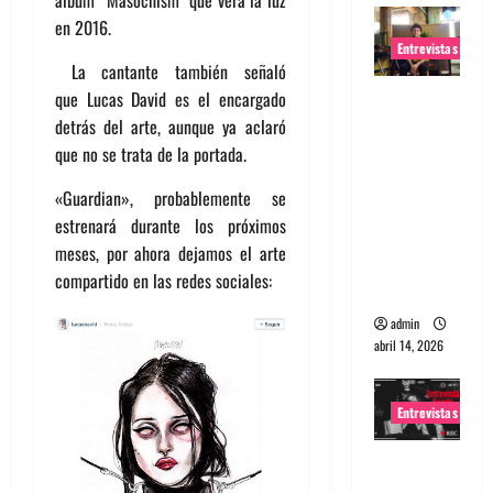
álbum “Masochism” que verá la luz
en 2016.
Entrevistas
La cantante también señaló
Entrevista
que Lucas David es el encargado
Rudy De
detrás del arte, aunque ya aclaró
Anda:
que no se trata de la portada.
Conquista
«Guardian», probablemente se
ndo el
estrenará durante los próximos
mundo,
meses, por ahora dejamos el arte
una tocata
compartido en las redes sociales:
a la vez
admin
abril 14, 2026
Entrevistas
Entrevista
a banda