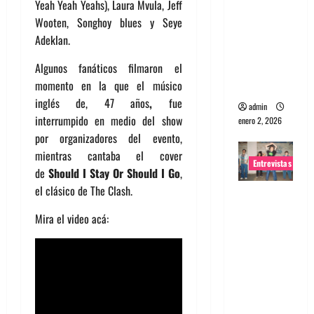
Yeah Yeah Yeahs), Laura Mvula, Jeff
portugues
Wooten, Songhoy blues y Seye
a
Adeklan.
Maquina:
Algunos fanáticos filmaron el
Directo y
momento en la que el músico
visceral
inglés de, 47 años
,
fue
admin
interrumpido en medio del show
enero 2, 2026
por organizadores del evento,
mientras cantaba el cover
Entrevistas
de
Should I Stay Or Should I Go
,
el clásico de The Clash.
Entrevista
a la banda
Mira el video acá:
japonesa
Zoobombs
: Una
energía
salvaje