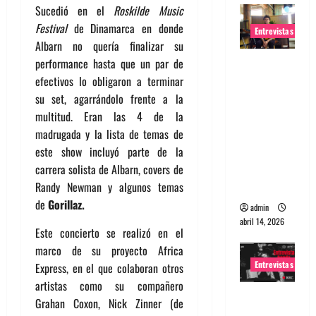
Sucedió en el
Roskilde Music
Festival
de Dinamarca en donde
Entrevistas
Albarn no quería finalizar su
Entrevista
performance hasta que un par de
Rudy De
efectivos lo obligaron a terminar
Anda:
su set, agarrándolo frente a la
Conquista
multitud. Eran las 4 de la
ndo el
madrugada y la lista de temas de
mundo,
este show incluyó parte de la
una tocata
carrera solista de Albarn, covers de
a la vez
Randy Newman y algunos temas
de
Gorillaz.
admin
abril 14, 2026
Este concierto se realizó en el
marco de su proyecto Africa
Entrevistas
Express, en el que colaboran otros
artistas como su compañero
Entrevista
Grahan Coxon, Nick Zinner (de
a banda