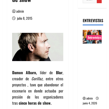
admin
julio 8, 2015
ENTREVISTAS
Entrevistas
Entrevista
banda
Evolfo:
Hablándol
Damon Albarn,
líder de
Blur
,
e
creador de
Gorillaz,
entre otros
directame
proyectos , tuvo que abandonar el
nte a tu
escenario en donde actuaba por
espíritu
presión de los organizadores
admin
tras
cinco horas de show.
junio 4, 2026