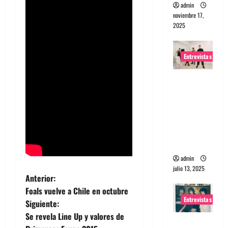
admin
noviembre 17,
2025
Entrevistas
Entrevista
a The
Wants: Su
universo
distorsion
ado
admin
julio 13, 2025
N
Anterior:
Foals vuelve a Chile en octubre
a
Entrevistas
Siguiente:
Se revela Line Up y valores de
v
Entrevista: