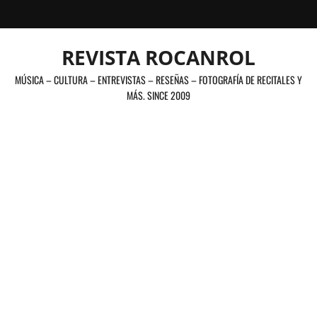
Saltar
al
contenido
REVISTA ROCANROL
MÚSICA – CULTURA – ENTREVISTAS – RESEÑAS – FOTOGRAFÍA DE RECITALES Y
MÁS. SINCE 2009