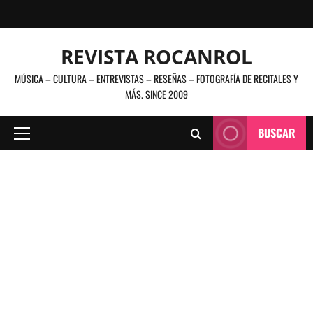
Saltar
al
contenido
REVISTA ROCANROL
MÚSICA – CULTURA – ENTREVISTAS – RESEÑAS – FOTOGRAFÍA DE RECITALES Y
MÁS. SINCE 2009
BUSCAR
Menú
principal