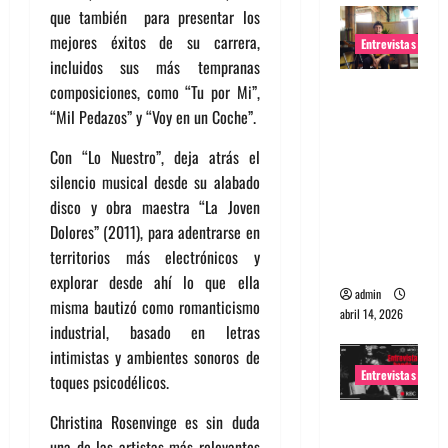
que también para presentar los
mejores éxitos de su carrera,
Entrevistas
incluidos sus más tempranas
Entrevista
composiciones, como “Tu por Mi”,
Rudy De
“Mil Pedazos” y “Voy en un Coche”.
Anda:
Con “Lo Nuestro”, deja atrás el
Conquista
silencio musical desde su alabado
ndo el
disco y obra maestra “La Joven
mundo,
Dolores” (2011), para adentrarse en
una tocata
territorios más electrónicos y
a la vez
explorar desde ahí lo que ella
admin
misma bautizó como romanticismo
abril 14, 2026
industrial, basado en letras
intimistas y ambientes sonoros de
Entrevistas
toques psicodélicos.
Entrevista
Christina Rosenvinge es sin duda
a banda
una de las artistas más relevantes