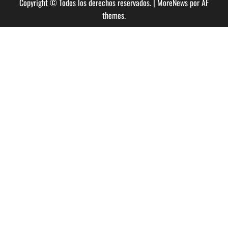
Copyright © Todos los derechos reservados.
|
MoreNews
por AF
themes.