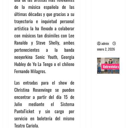
portugues
de la música española de las
a
últimas décadas y que gracias a su
Maquina:
trayectoria e inquietud personal
Directo y
artística la ha llevado a colaborar
visceral
con músicos tan disímiles con Lee
Ranaldo y Steve Shelly, ambos
admin
pertenecientes a la banda
enero 2, 2026
neoyorkina Sonic Youth, Georgia
Hubley de Yo La Tengo o el chileno
Entrevistas
Fernando Milagros.
Entrevista
Las entradas para el show de
a la banda
Christina Rosenvinge se pueden
japonesa
encontrar a partir del día 15 de
Zoobombs
Julio mediante el Sistema
: Una
PuntoTicket y sin cargo por
energía
servicio en boletería del mismo
salvaje
Teatro Cariola.