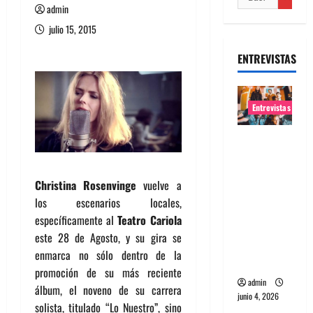
admin
julio 15, 2015
ENTREVISTAS
Entrevistas
Entrevista
banda
Evolfo:
Christina Rosenvinge
vuelve a
Hablándol
los escenarios locales,
e
específicamente al
Teatro Cariola
directame
este 28 de Agosto, y su gira se
nte a tu
enmarca no sólo dentro de la
espíritu
promoción de su más reciente
admin
álbum, el noveno de su carrera
junio 4, 2026
solista, titulado “Lo Nuestro”, sino