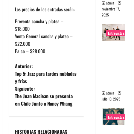
admin
Los precios de las entradas serán:
noviembre 17,
2025
Preventa cancha y platea –
$18.000
Entrevistas
Venta General cancha y platea –
$22.000
Entrevista
Palco – $28.000
a The
Wants: Su
N
Anterior:
universo
Top 5: Jazz para tardes nubladas
distorsion
a
y frías
ado
Siguiente:
v
admin
The Juan Maclean se presenta
julio 13, 2025
e
en Chile Junto a Nancy Whang
g
Entrevistas
a
Entrevista:
HISTORIAS RELACIONADAS