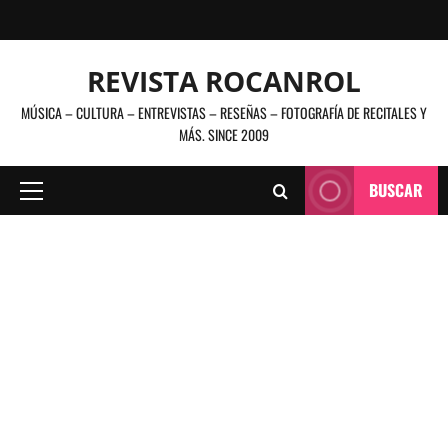
Saltar
al
contenido
REVISTA ROCANROL
MÚSICA – CULTURA – ENTREVISTAS – RESEÑAS – FOTOGRAFÍA DE RECITALES Y
MÁS. SINCE 2009
BUSCAR
Menú
principal