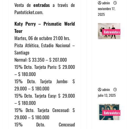
admin
Venta de
entradas
a través de
noviembre 17,
Puntoticket.com.
2025
Katy Perry – Prismatic World
Tour
Entrevistas
Martes, 06 de octubre 21:00 hrs.
Entrevista
Pista Atlética, Estadio Nacional –
a The
Santiago
Wants: Su
Normal: $ 33.350 – $ 207.000
universo
15% Dcto. Tarjeta Paris: $ 29.000
distorsion
– $ 180.000
ado
15% Dcto. Tarjeta Jumbo: $
29.000 – $ 180.000
admin
15% Dcto. Tarjeta Easy: $ 29.000
julio 13, 2025
– $ 180.000
15% Dcto. Tarjeta Cencosud: $
Entrevistas
29.000 – $ 180.000
15% Dcto. Cencosud
Entrevista: