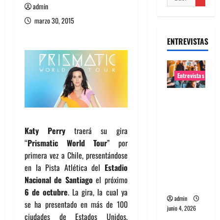
admin
marzo 30, 2015
ENTREVISTAS
Entrevistas
Entrevista
banda
Evolfo:
Katy Perry
traerá su gira
Hablándol
“
Prismatic World Tour
” por
e
primera vez a Chile, presentándose
directame
en la Pista Atlética del
Estadio
nte a tu
Nacional de Santiago
el próximo
espíritu
6 de octubre
. La gira, la cual ya
admin
se ha presentado en más de 100
junio 4, 2026
ciudades de Estados Unidos,