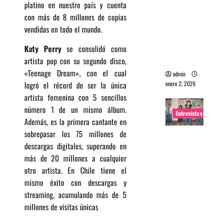
platino en nuestro país y cuenta
portugues
con más de 8 millones de copias
a
vendidas en todo el mundo.
Maquina:
Directo y
Katy Perry
se consolidó como
visceral
artista pop con su segundo disco,
«Teenage Dream», con el cual
admin
enero 2, 2026
logró el récord de ser la única
artista femenina con 5 sencillos
número 1 de un mismo álbum.
Entrevistas
Además, es la primera cantante en
sobrepasar los 75 millones de
Entrevista
descargas digitales, superando en
a la banda
más de 20 millones a cualquier
japonesa
otro artista. En Chile tiene el
Zoobombs
mismo éxito con descargas y
: Una
streaming, acumulando más de 5
energía
millones de visitas únicas
salvaje