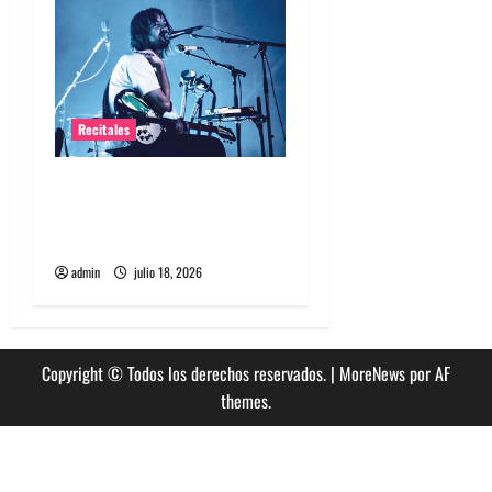
Recitales
Tame Impala en Chile: La
historia especial con el
público chileno
admin
julio 18, 2026
Copyright © Todos los derechos reservados.
|
MoreNews
por AF
themes.