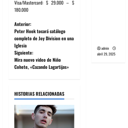
Visa/Mastercard: $ 29.000 – $
banda
180.000
PCR, No
Wave y Art
N
Anterior:
punk de
Peter Hook tocará catálogo
Corea del
a
completo de Joy Division en una
Sur
Iglesia
v
admin
Siguiente:
abril 29, 2025
e
Mira nuevo video de Niño
Cohete, «Cazando Lagartijas»
g
a
HISTORIAS RELACIONADAS
c
i
ó