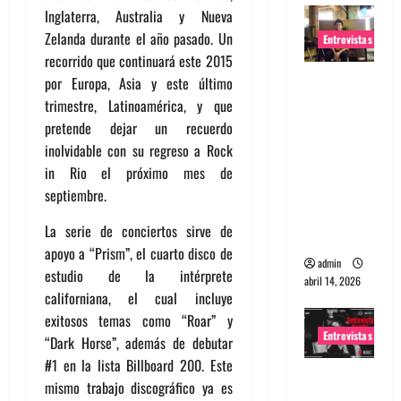
Inglaterra, Australia y Nueva
Zelanda durante el año pasado. Un
Entrevistas
recorrido que continuará este 2015
Entrevista
por Europa, Asia y este último
Rudy De
trimestre, Latinoamérica, y que
Anda:
pretende dejar un recuerdo
Conquista
inolvidable con su regreso a Rock
ndo el
in Rio el próximo mes de
mundo,
septiembre.
una tocata
La serie de conciertos sirve de
a la vez
apoyo a “Prism”, el cuarto disco de
admin
estudio de la intérprete
abril 14, 2026
californiana, el cual incluye
exitosos temas como “Roar” y
Entrevistas
“Dark Horse”, además de debutar
#1 en la lista Billboard 200. Este
Entrevista
mismo trabajo discográfico ya es
a banda