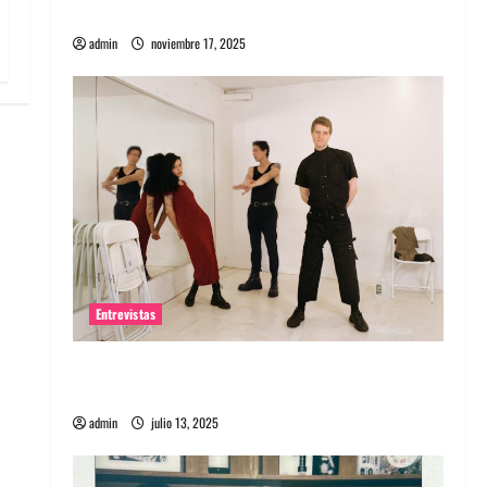
energía salvaje
admin
noviembre 17, 2025
Entrevistas
Entrevista a The Wants: Su universo
distorsionado
admin
julio 13, 2025