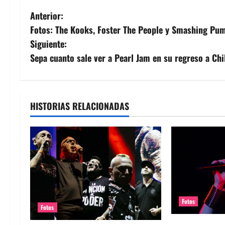
N
Anterior:
Fotos: The Kooks, Foster The People y Smashing Pum
a
Siguiente:
v
Sepa cuanto sale ver a Pearl Jam en su regreso a Chi
e
g
HISTORIAS RELACIONADAS
a
c
i
ó
Fotos
n
Fotos