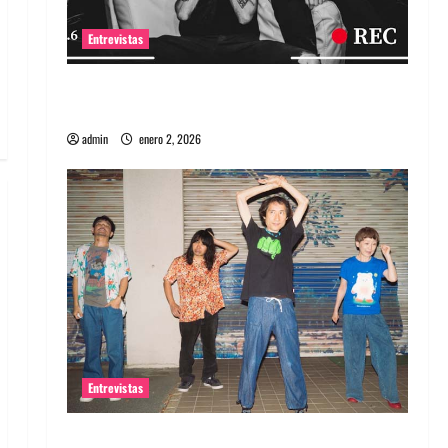
Entrevistas
Entrevista a banda portuguesa Maquina:
Directo y visceral
admin
enero 2, 2026
Entrevistas
Entrevista a la banda japonesa Zoobombs: Una