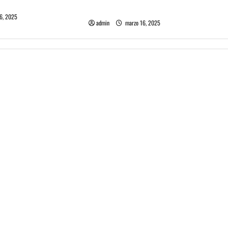
 en REC 2025
Fotos Julieta Venegas en REC 2025
6, 2025
admin
marzo 16, 2025