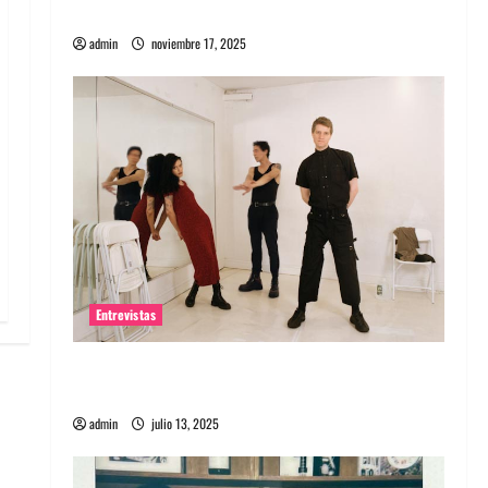
energía salvaje
admin
noviembre 17, 2025
Entrevistas
Entrevista a The Wants: Su universo
distorsionado
admin
julio 13, 2025