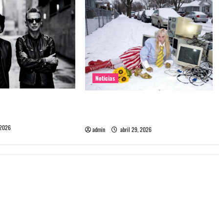
Noticias
e Depeche Mode en
Grimes lanzará nuevo disco este
ra 2027
2026 llamado Psy Opera
 2026
admin
abril 29, 2026