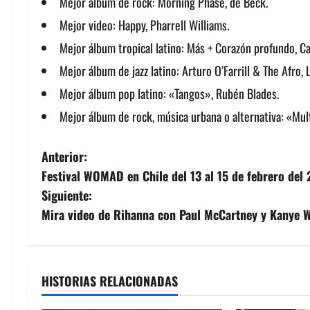
Mejor álbum de rock: Morning Phase, de Beck.
Mejor video: Happy, Pharrell Williams.
Mejor álbum tropical latino: Más + Corazón profundo, Ca
Mejor álbum de jazz latino: Arturo O’Farrill & The Afro, 
Mejor álbum pop latino: «Tangos», Rubén Blades.
Mejor álbum de rock, música urbana o alternativa: «Multi
N
Anterior:
Festival WOMAD en Chile del 13 al 15 de febrero del
a
Siguiente:
v
Mira video de Rihanna con Paul McCartney y Kanye 
e
g
HISTORIAS RELACIONADAS
a