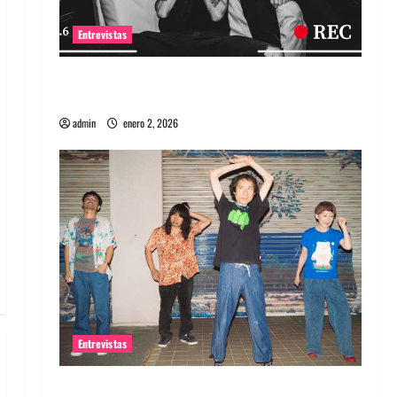
Entrevistas
Entrevista a banda portuguesa Maquina:
Directo y visceral
admin
enero 2, 2026
Entrevistas
Entrevista a la banda japonesa Zoobombs: Una