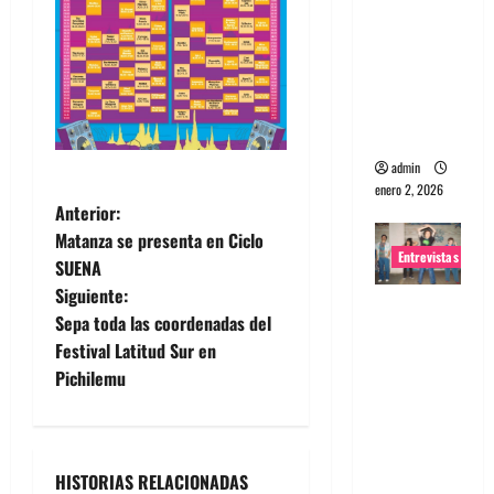
portugues
a
Maquina:
Directo y
visceral
admin
enero 2, 2026
N
Anterior:
Matanza se presenta en Ciclo
a
Entrevistas
SUENA
Siguiente:
v
Entrevista
Sepa toda las coordenadas del
a la banda
e
Festival Latitud Sur en
japonesa
Pichilemu
Zoobombs
g
: Una
a
energía
salvaje
HISTORIAS RELACIONADAS