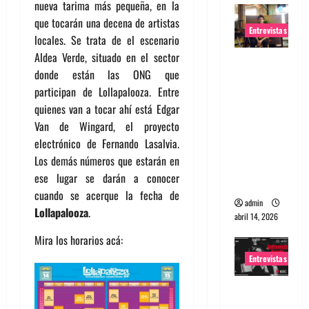
nueva tarima más pequeña, en la
que tocarán una decena de artistas
Entrevistas
locales. Se trata de el escenario
Aldea Verde, situado en el sector
Entrevista
donde están las ONG que
Rudy De
participan de Lollapalooza. Entre
Anda:
quienes van a tocar ahí está Edgar
Conquista
Van de Wingard, el proyecto
ndo el
electrónico de Fernando Lasalvia.
mundo,
Los demás números que estarán en
una tocata
ese lugar se darán a conocer
a la vez
cuando se acerque la fecha de
admin
Lollapalooza
.
abril 14, 2026
Mira los horarios acá:
Entrevistas
Entrevista
a banda