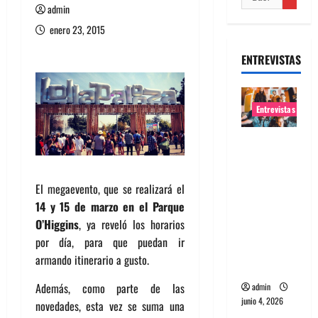
admin
enero 23, 2015
ENTREVISTAS
Entrevistas
Entrevista
banda
Evolfo:
El megaevento, que se realizará el
Hablándol
14 y 15 de marzo en el Parque
e
O’Higgins
, ya reveló los horarios
directame
por día, para que puedan ir
nte a tu
armando itinerario a gusto.
espíritu
Además, como parte de las
admin
junio 4, 2026
novedades, esta vez se suma una