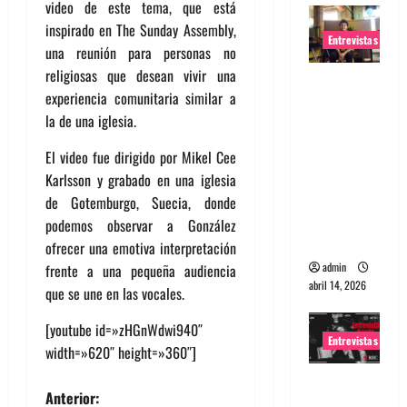
video de este tema, que está
inspirado en The Sunday Assembly,
Entrevistas
una reunión para personas no
religiosas que desean vivir una
Entrevista
experiencia comunitaria similar a
Rudy De
la de una iglesia.
Anda:
Conquista
El video fue dirigido por Mikel Cee
ndo el
Karlsson y grabado en una iglesia
mundo,
de Gotemburgo, Suecia, donde
una tocata
podemos observar a González
a la vez
ofrecer una emotiva interpretación
admin
frente a una pequeña audiencia
abril 14, 2026
que se une en las vocales.
[youtube id=»zHGnWdwi940″
Entrevistas
width=»620″ height=»360″]
Entrevista
N
Anterior:
a banda