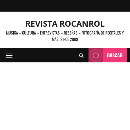
Saltar
al
contenido
REVISTA ROCANROL
MÚSICA – CULTURA – ENTREVISTAS – RESEÑAS – FOTOGRAFÍA DE RECITALES Y
MÁS. SINCE 2009
BUSCAR
Menú
principal