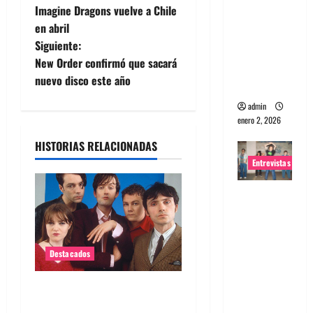
Imagine Dragons vuelve a Chile
portugues
a
en abril
a
Siguiente:
v
Maquina:
New Order confirmó que sacará
Directo y
e
nuevo disco este año
visceral
admin
g
enero 2, 2026
a
HISTORIAS RELACIONADAS
Entrevistas
c
Entrevista
i
a la banda
ó
japonesa
Zoobombs
n
Destacados
: Una
energía
d
Queda poco para el regreso
salvaje
de Pulp en Chile 2026