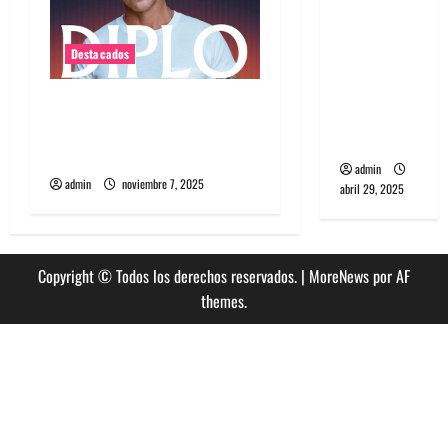
banda
PCR, No
Destacados
Wave y Art
punk de
Diplo encabezará primera
Corea del
edición de Summer Dance
Sur
en enero en Viña del Mar
admin
admin
noviembre 7, 2025
abril 29, 2025
Copyright © Todos los derechos reservados.
|
MoreNews
por AF
themes.