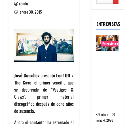
admin
enero 30, 2015
ENTREVISTAS
Entrevistas
Entrevista
banda
Evolfo:
José González
presentó
Leaf Off /
Hablándol
The Cave
, el primer sencillo que
e
se desprende de “Vestiges &
directame
Claws”, primer material
nte a tu
discográfico después de ocho años
espíritu
de ausencia.
admin
junio 4, 2026
Ahora el cantautor ha estrenado el