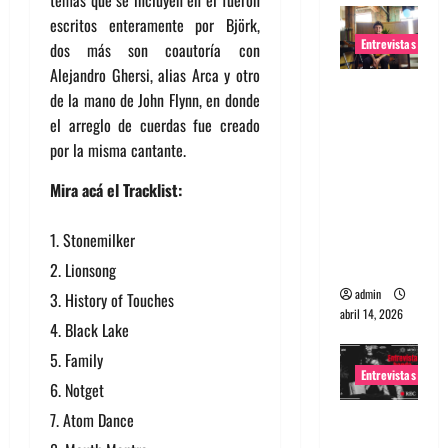
escritos enteramente por Björk,
Entrevistas
dos más son coautoría con
Alejandro Ghersi, alias Arca y otro
Entrevista
de la mano de John Flynn, en donde
Rudy De
el arreglo de cuerdas fue creado
Anda:
por la misma cantante.
Conquista
ndo el
Mira acá el Tracklist:
mundo,
una tocata
Stonemilker
a la vez
Lionsong
admin
History of Touches
abril 14, 2026
Black Lake
Family
Entrevistas
Notget
Atom Dance
Entrevista
a banda