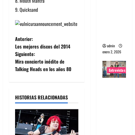
Mouth Mantra
portugues
Quicksand
a
Maquina:
Directo y
visceral
N
Anterior:
Los mejores discos del 2014
admin
a
enero 2, 2026
Siguiente:
Mira concierto inédito de
v
Talking Heads en los años 80
Entrevistas
e
Entrevista
g
a la banda
HISTORIAS RELACIONADAS
japonesa
a
Zoobombs
c
: Una
energía
i
salvaje