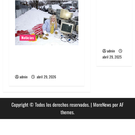
banda
s
PCR, No
Wave y Art
punk de
Corea del
Noticias
Sur
admin
Grimes lanzará nuevo disco
abril 29, 2025
este 2026 llamado Psy
Opera
admin
abril 29, 2026
Copyright © Todos los derechos reservados.
|
MoreNews
por AF
themes.