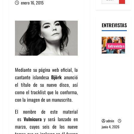
enero 16, 2015
ENTREVISTAS
Entrevistas
Entrevista
banda
Mediante su página web oficial, la
Evolfo:
cantante islandesa
Björk
anunció
Hablándol
el título de su nuevo disco, así
e
como el tracklist que lo conforma,
directame
con la imagen de un manuscrito.
nte a tu
El nombre de este material
espíritu
es
Vulnicura
y será lanzado en
admin
marzo, cuyos seis de los nueve
junio 4, 2026
temas que se incluyen en él fueron