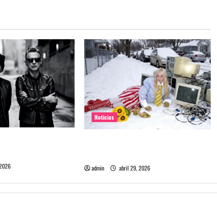
Noticias
e Depeche Mode en
Grimes lanzará nuevo disco este
ra 2027
2026 llamado Psy Opera
 2026
admin
abril 29, 2026