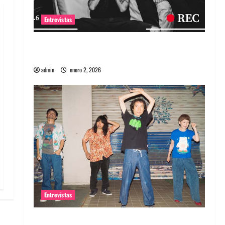
Entrevistas
Entrevista a banda portuguesa Maquina:
Directo y visceral
admin
enero 2, 2026
Entrevistas
Entrevista a la banda japonesa Zoobombs: Una