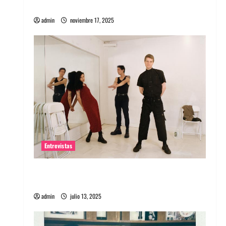
energía salvaje
admin
noviembre 17, 2025
Entrevistas
Entrevista a The Wants: Su universo
distorsionado
admin
julio 13, 2025