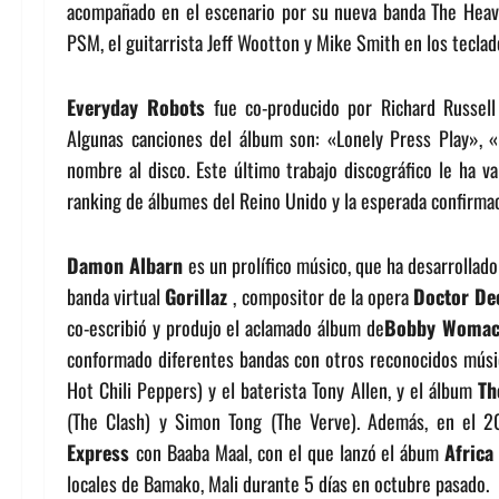
acompañado en el escenario por su nueva banda The Heavy 
PSM, el guitarrista Jeff Wootton y Mike Smith en los teclad
Everyday Robots
fue co-producido por Richard Russell
Algunas canciones del álbum son: «Lonely Press Play»,
nombre al disco. Este último trabajo discográfico le ha va
ranking de álbumes del Reino Unido y la esperada confirmaci
Damon Albarn
es un prolífico músico, que ha desarrollado
banda virtual
Gorillaz
, compositor de la opera
Doctor D
co-escribió y produjo el aclamado álbum de
Bobby Womack
conformado diferentes bandas con otros reconocidos mús
Hot Chili Peppers) y el baterista Tony Allen, y el álbum
Th
(The Clash) y Simon Tong (The Verve). Además, en el 20
Express
con Baaba Maal, con el que lanzó el ábum
Africa
locales de Bamako, Mali durante 5 días en octubre pasado.