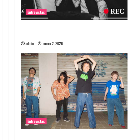
Entrevistas
Entrevista a banda portuguesa Maquina:
Directo y visceral
admin
enero 2, 2026
Entrevistas
Entrevista a la banda japonesa Zoobombs: Una