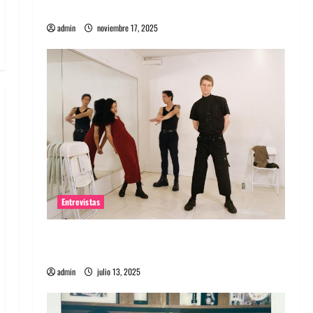
energía salvaje
admin
noviembre 17, 2025
Entrevistas
Entrevista a The Wants: Su universo
distorsionado
admin
julio 13, 2025