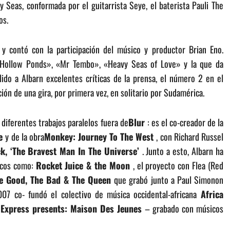
Seas, conformada por el guitarrista Seye, el baterista Pauli The
os.
 y contó con la participación del músico y productor Brian Eno.
 «Hollow Ponds», «Mr Tembo», «Heavy Seas of Love» y la que da
lido a Albarn excelentes críticas de la prensa, el número 2 en el
ón de una gira, por primera vez, en solitario por Sudamérica.
 diferentes trabajos paralelos fuera de
Blur
: es el co-creador de la
ee
y de la obra
Monkey: Journey To The West
, con Richard Russel
, ‘The Bravest Man In The Universe’
. Junto a esto, Albarn ha
icos como:
Rocket Juice & the Moon
, el proyecto con Flea (Red
e Good, The Bad & The Queen
que grabó junto a Paul Simonon
07 co- fundó el colectivo de música occidental-africana
Africa
 Express presents: Maison Des Jeunes
– grabado con músicos