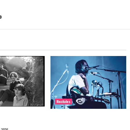
o
Recitales
me maten debuta en
Tame Impala en Chile: La historia
especial con el público chileno
, 2026