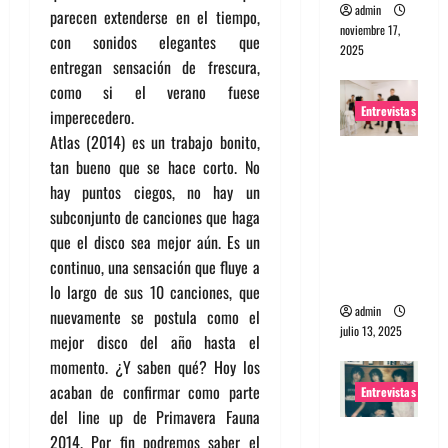
admin
parecen extenderse en el tiempo,
noviembre 17,
con sonidos elegantes que
2025
entregan sensación de frescura,
como si el verano fuese
Entrevistas
imperecedero.
Atlas (2014) es un trabajo bonito,
Entrevista
tan bueno que se hace corto. No
a The
hay puntos ciegos, no hay un
Wants: Su
subconjunto de canciones que haga
universo
que el disco sea mejor aún. Es un
distorsion
continuo, una sensación que fluye a
ado
lo largo de sus 10 canciones, que
admin
nuevamente se postula como el
julio 13, 2025
mejor disco del año hasta el
momento. ¿Y saben qué? Hoy los
acaban de confirmar como parte
Entrevistas
del line up de Primavera Fauna
Entrevista:
2014. Por fin podremos saber el