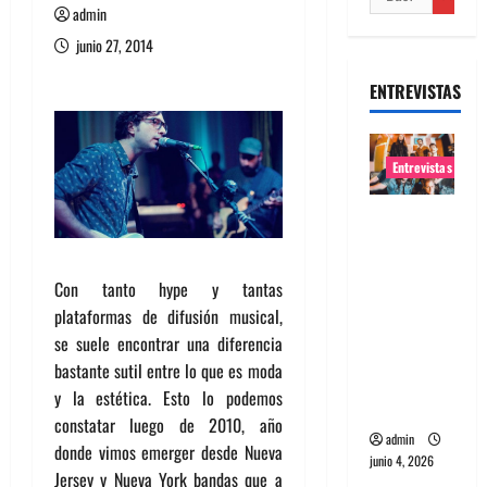
admin
junio 27, 2014
ENTREVISTAS
Entrevistas
Entrevista
banda
Evolfo:
Con tanto hype y tantas
Hablándol
plataformas de difusión musical,
e
se suele encontrar una diferencia
directame
bastante sutil entre lo que es moda
nte a tu
y la estética. Esto lo podemos
espíritu
constatar luego de 2010, año
admin
donde vimos emerger desde Nueva
junio 4, 2026
Jersey y Nueva York bandas que a