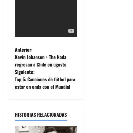
N
Anterior:
Kevin Johansen + The Nada
a
regresan a Chile en agosto
Siguiente:
v
Top 5: Canciones de fútbol para
e
estar en onda con el Mundial
g
a
HISTORIAS RELACIONADAS
c