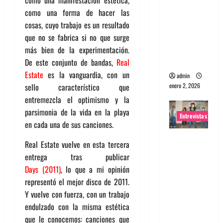
portugues
como una forma de hacer las
a
cosas, cuyo trabajo es un resultado
Maquina:
que no se fabrica si no que surge
Directo y
más bien de la experimentación.
visceral
De este conjunto de bandas,
Real
Estate
es la vanguardia, con un
admin
enero 2, 2026
sello característico que
entremezcla el optimismo y la
parsimonia de la vida en la playa
Entrevistas
en cada una de sus canciones.
Entrevista
Real Estate vuelve en esta tercera
a la banda
entrega tras publicar
japonesa
Days (2011)
,
lo que a mi opinión
Zoobombs
representó el mejor disco de 2011.
: Una
Y vuelve con fuerza, con un trabajo
energía
endulzado con la misma estética
salvaje
que le conocemos: canciones que