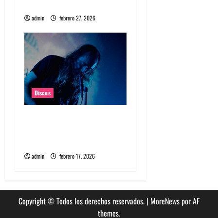
Fuzz Club Records
a
admin
febrero 27, 2026
s
Discos
A Place To Bury Strangers
lanzará nuevo álbum
llamado Rare and Deadly
admin
febrero 17, 2026
Copyright © Todos los derechos reservados.
|
MoreNews
por AF
themes.