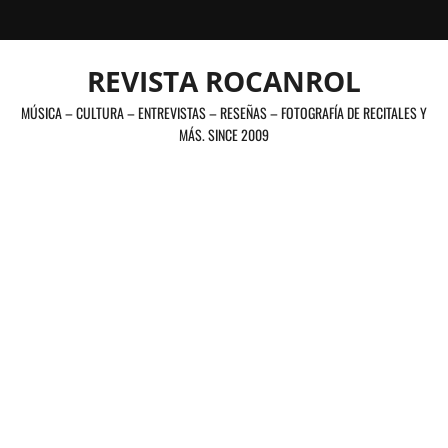
Saltar
al
contenido
REVISTA ROCANROL
MÚSICA – CULTURA – ENTREVISTAS – RESEÑAS – FOTOGRAFÍA DE RECITALES Y
MÁS. SINCE 2009