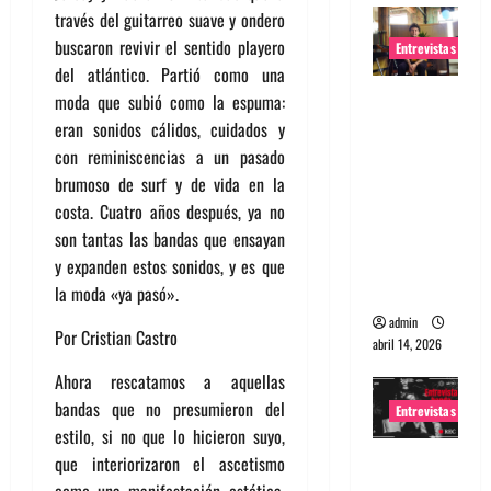
través del guitarreo suave y ondero
buscaron revivir el sentido playero
Entrevistas
del atlántico. Partió como una
Entrevista
moda que subió como la espuma:
Rudy De
eran sonidos cálidos, cuidados y
Anda:
con reminiscencias a un pasado
Conquista
brumoso de surf y de vida en la
ndo el
costa. Cuatro años después, ya no
mundo,
son tantas las bandas que ensayan
una tocata
y expanden estos sonidos, y es que
a la vez
la moda «ya pasó».
admin
Por Cristian Castro
abril 14, 2026
Ahora rescatamos a aquellas
bandas que no presumieron del
Entrevistas
estilo, si no que lo hicieron suyo,
Entrevista
que interiorizaron el ascetismo
a banda
como una manifestación estética,