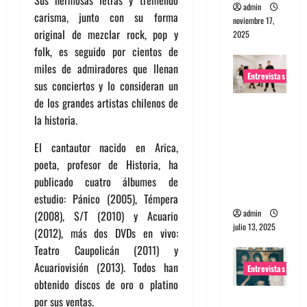
admin
carisma, junto con su forma
noviembre 17,
original de mezclar rock, pop y
2025
folk, es seguido por cientos de
miles de admiradores que llenan
Entrevistas
sus conciertos y lo consideran un
de los grandes artistas chilenos de
Entrevista
la historia.
a The
Wants: Su
El cantautor nacido en Arica,
universo
poeta, profesor de Historia, ha
distorsion
publicado cuatro álbumes de
ado
estudio: Pánico (2005), Témpera
admin
(2008), S/T (2010) y Acuario
julio 13, 2025
(2012), más dos DVDs en vivo:
Teatro Caupolicán (2011) y
Acuariovisión (2013). Todos han
Entrevistas
obtenido discos de oro o platino
Entrevista:
por sus ventas.