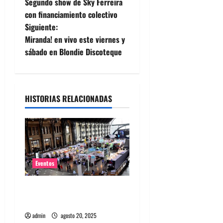
Segundo show de Sky Ferreira
a
con financiamiento colectivo
Siguiente:
v
Miranda! en vivo este viernes y
e
sábado en Blondie Discoteque
g
a
HISTORIAS RELACIONADAS
c
i
ó
Eventos
n
Feria Pulsar inicia la venta
d
de abono a sólo $18 mil
admin
agosto 20, 2025