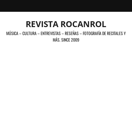
Saltar
al
contenido
REVISTA ROCANROL
MÚSICA – CULTURA – ENTREVISTAS – RESEÑAS – FOTOGRAFÍA DE RECITALES Y
MÁS. SINCE 2009