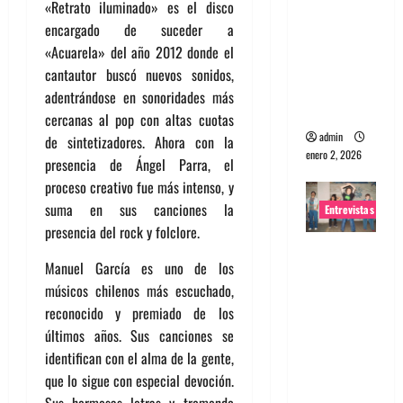
«Retrato iluminado» es el disco
portugues
encargado de suceder a
a
«Acuarela» del año 2012 donde el
Maquina:
cantautor buscó nuevos sonidos,
Directo y
adentrándose en sonoridades más
visceral
cercanas al pop con altas cuotas
admin
de sintetizadores. Ahora con la
enero 2, 2026
presencia de Ángel Parra, el
proceso creativo fue más intenso, y
suma en sus canciones la
Entrevistas
presencia del rock y folclore.
Entrevista
Manuel García es uno de los
a la banda
músicos chilenos más escuchado,
japonesa
reconocido y premiado de los
Zoobombs
últimos años. Sus canciones se
: Una
identifican con el alma de la gente,
energía
que lo sigue con especial devoción.
salvaje
Sus hermosas letras y tremendo