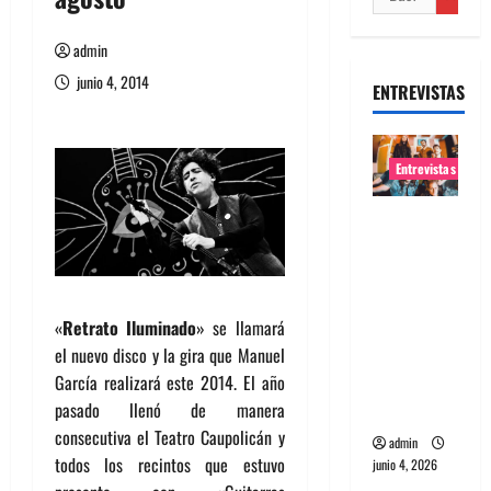
admin
junio 4, 2014
ENTREVISTAS
Entrevistas
Entrevista
banda
Evolfo:
Hablándol
«
Retrato Iluminado
» se llamará
e
el nuevo disco y la gira que Manuel
directame
García realizará este 2014. El año
nte a tu
pasado llenó de manera
espíritu
consecutiva el Teatro Caupolicán y
admin
todos los recintos que estuvo
junio 4, 2026