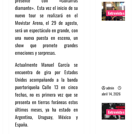
presente con «Guitarras
diamante». Esta vez el inicio de su
Entrevistas
nuevo tour se realizará en el
Movistar Arena, el 29 de agosto,
Entrevista
será un espectáculo en grande, con
Rudy De
una nueva puesta en escena, un
Anda:
show que promete grandes
Conquista
emociones y sorpresas.
ndo el
mundo,
Actualmente Manuel García se
una tocata
encuentra de gira por Estados
a la vez
Unidos acompañando a la banda
puertoriqueña Calle 13 en cinco
admin
fechas, no es primera vez que se
abril 14, 2026
presenta en tierras foráneas estos
últimos meses, ya ha estado en
Entrevistas
Argentina, Uruguay, México y
España.
Entrevista
a banda