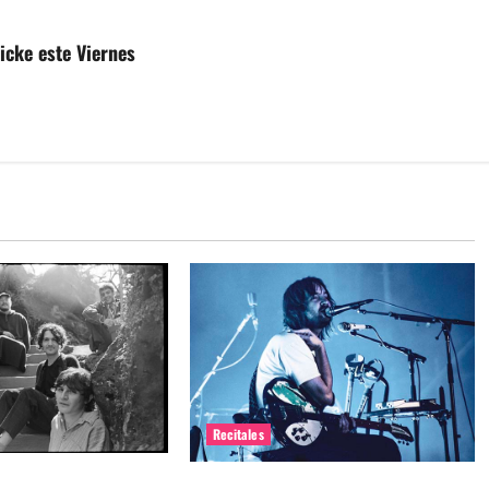
nicke este Viernes
Recitales
me maten debuta en