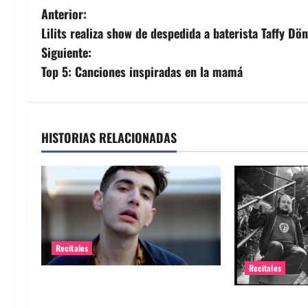
N
Anterior:
Lilits realiza show de despedida a baterista Taffy Dö
a
Siguiente:
v
Top 5: Canciones inspiradas en la mamá
e
g
HISTORIAS RELACIONADAS
a
c
i
ó
Recitales
Recitales
n
Alex Anwandter confirma primeros
d
invitados a su concierto en el
Diles que no 