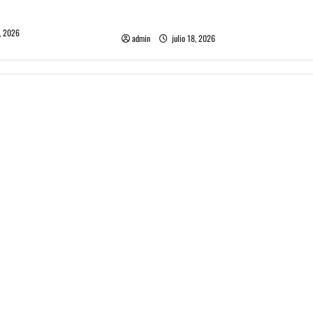
Tame Impala en Chile: La historia
especial con el público chileno
, 2026
admin
julio 18, 2026