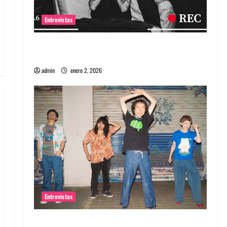
Entrevistas
Entrevista a banda portuguesa Maquina:
Directo y visceral
admin
enero 2, 2026
Entrevistas
Entrevista a la banda japonesa Zoobombs: Una