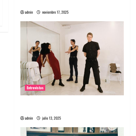
energía salvaje
admin
noviembre 17, 2025
Entrevistas
Entrevista a The Wants: Su universo
distorsionado
admin
julio 13, 2025