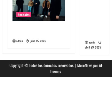
banda
PCR, No
Recitales
Wave y Art
punk de
High Vis confirma su
Corea del
esperado debut en Chile
Sur
admin
julio 15, 2026
admin
abril 29, 2025
Copyright © Todos los derechos reservados.
|
MoreNews
por AF
themes.