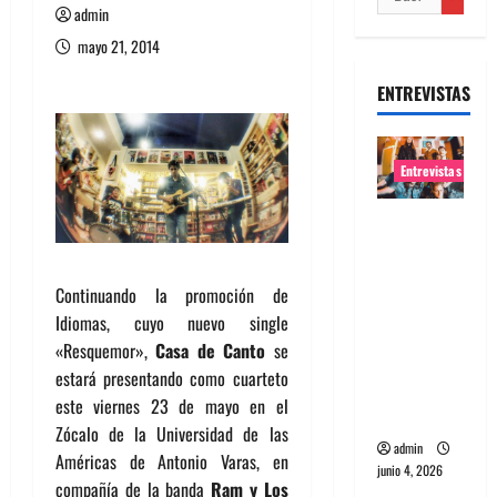
admin
mayo 21, 2014
ENTREVISTAS
Entrevistas
Entrevista
banda
Evolfo:
Continuando la promoción de
Hablándol
Idiomas, cuyo nuevo single
e
«Resquemor»,
Casa de Canto
se
directame
estará presentando como cuarteto
nte a tu
este viernes 23 de mayo en el
espíritu
Zócalo de la Universidad de las
admin
Américas de Antonio Varas, en
junio 4, 2026
compañía de la banda
Ram y Los