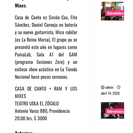
Mixes
.
Entrevistas
Casa de Canto es Simón Cox, Fito
Sánchez, Daniel Cornejo en batería
Entrevista
y su nuevo guitarrista, Mico rubilar
Rudy De
(ex La Reina Morsa). El grupo ya se
Anda:
presentó este año en lugares como
Conquista
PumaLab, Sala A1 del GAM
ndo el
(programa Sesiones Zero) y un
mundo,
exitoso show acústico en La Tienda
una tocata
Nacional hace pocas semanas.
a la vez
admin
CASA DE CANTO + RAM Y LOS
abril 14, 2026
MIXES
TEATRO UDLA EL ZÓCALO
Antonio Varas 880, Providencia
Entrevistas
20.00 hrs. $ 3000
Entrevista
a banda
Anterior: