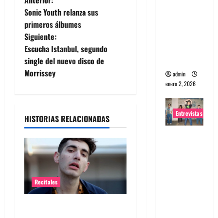
N
portugues
Sonic Youth relanza sus
a
a
primeros álbumes
Maquina:
Siguiente:
v
Directo y
Escucha Istanbul, segundo
visceral
e
single del nuevo disco de
Morrissey
admin
g
enero 2, 2026
a
Entrevistas
HISTORIAS RELACIONADAS
c
Entrevista
i
a la banda
japonesa
ó
Zoobombs
n
Recitales
: Una
energía
d
Alex Anwandter confirma
salvaje