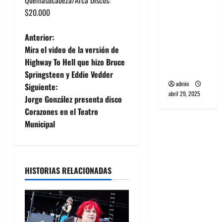
banda
$20.000
PCR, No
Wave y Art
N
Anterior:
punk de
Mira el video de la versión de
a
Corea del
Highway To Hell que hizo Bruce
Sur
Springsteen y Eddie Vedder
v
admin
Siguiente:
abril 29, 2025
e
Jorge González presenta disco
Corazones en el Teatro
g
Municipal
a
c
HISTORIAS RELACIONADAS
i
ó