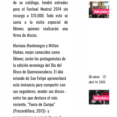
de su catálogo, tendrá entradas
para el Festival Neutral 2014 sin
Entrevistas
recargo a $15.000. Todo esto se
suma a la visita especial de
Entrevista
Dënver, quienes realizarán una
Rudy De
firma de discos.
Anda:
Conquista
Mariana Montenegro y Milton
ndo el
Mahan, mejor conocidos como
mundo,
Dënver, serán los protagonistas de
una tocata
la edición veraniega del Día del
a la vez
Disco de Quemasucabeza. El dúo
admin
oriundo de San Felipe aprovechará
abril 14, 2026
esta instancia para compartir con
sus seguidores, vender sus discos -
entre los que destaca el más
Entrevistas
reciente, “Fuera de Campo”
Entrevista
(Precordillera, 2013)- y
a banda