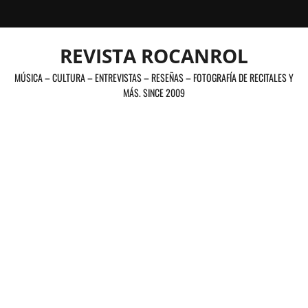
Saltar
al
contenido
REVISTA ROCANROL
MÚSICA – CULTURA – ENTREVISTAS – RESEÑAS – FOTOGRAFÍA DE RECITALES Y
MÁS. SINCE 2009