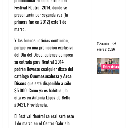
promocionar su concierto en el
portugues
Festival Neutral 2014, donde se
a
presentarán por segunda vez (la
Maquina:
primera fue en 2012) este 1 de
Directo y
marzo.
visceral
Y las buenas noticias continúan,
admin
porque en una promoción exclusiva
enero 2, 2026
del Día del Disco, quienes compren
su entrada para Neutral 2014
Entrevistas
podrán llevarse cualquier disco del
catálogo
Quemasucabeza
y
Arca
Entrevista
Discos
que esté disponible a sólo
a la banda
$5.000. Como ya es habitual, la
japonesa
cita es en Antonia López de Bello
Zoobombs
#0421, Providencia.
: Una
energía
El Festival Neutral se realizará este
salvaje
1 de marzo en el Centro Gabriela