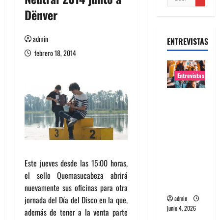
Dënver
admin
ENTREVISTAS
febrero 18, 2014
Entrevistas
Entrevista
banda
Evolfo:
Hablándol
e
directame
Este jueves desde las 15:00 horas,
nte a tu
el sello Quemasucabeza abrirá
espíritu
nuevamente sus oficinas para otra
jornada del Día del Disco en la que,
admin
junio 4, 2026
además de tener a la venta parte