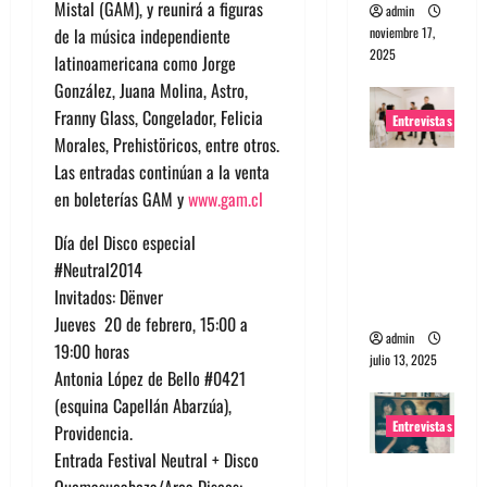
Mistal (GAM), y reunirá a figuras
admin
noviembre 17,
de la música independiente
2025
latinoamericana como Jorge
González, Juana Molina, Astro,
Franny Glass, Congelador, Felicia
Entrevistas
Morales, Prehistöricos, entre otros.
Entrevista
Las entradas continúan a la venta
a The
en boleterías GAM y
www.gam.cl
Wants: Su
Día del Disco especial
universo
#Neutral2014
distorsion
Invitados: Dënver
ado
Jueves 20 de febrero, 15:00 a
admin
19:00 horas
julio 13, 2025
Antonia López de Bello #0421
(esquina Capellán Abarzúa),
Entrevistas
Providencia.
Entrada Festival Neutral + Disco
Entrevista:
Quemasucabeza/Arca Discos: