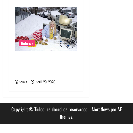
Noticias
Grimes lanzará nuevo disco
este 2026 llamado Psy
Opera
admin
abril 29, 2026
Copyright © Todos los derechos reservados.
|
MoreNews
por AF
themes.