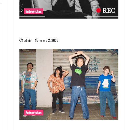
Entrevistas
Entrevista a banda portuguesa Maquina:
Directo y visceral
admin
enero 2, 2026
Entrevistas
Entrevista a la banda japonesa Zoobombs: Una