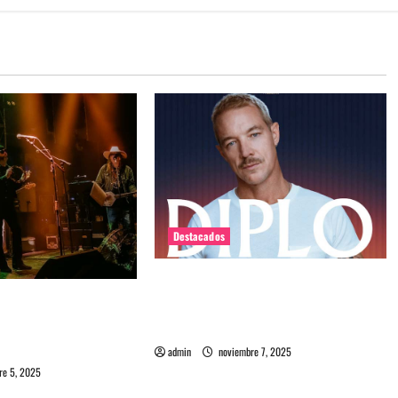
Destacados
Diplo encabezará primera edición
estown Massacre en
de Summer Dance en enero en Viña
delia, carisma en una
del Mar
a de Santiago
admin
noviembre 7, 2025
re 5, 2025