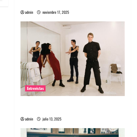
energía salvaje
admin
noviembre 17, 2025
Entrevistas
Entrevista a The Wants: Su universo
distorsionado
admin
julio 13, 2025